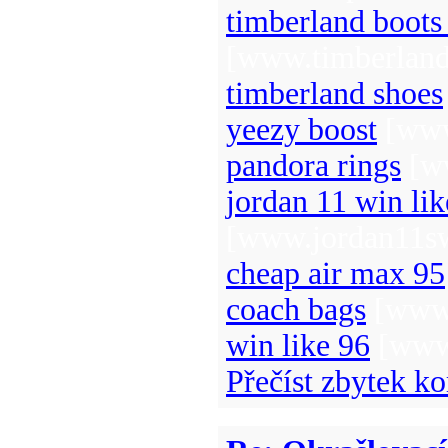
timberland boots
[www.timberland
timberland shoes
yeezy boost
[www
pandora rings
[ww
jordan 11 win lik
[www.jordan11sw
cheap air max 95
coach bags
[www.
win like 96
[www.
Přečíst zbytek ko