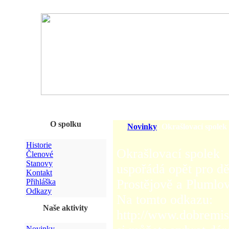
O spolku
Novinky
: Okrašlovací spole
Historie
Okrašlovací spolek
Členové
Stanovy
uspořádá opět pro d
Kontakt
Prostějově a Plumlo
Přihláška
Odkazy
Na tomto odkazu:
Naše aktivity
http://www.dobremis
Novinky