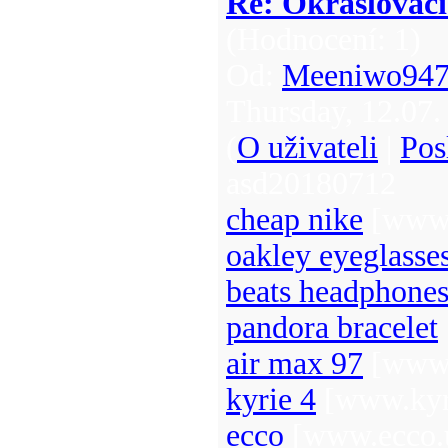
Re: Okrašlovací
(Hodnocení: 1)
Od:
Meeniwo94
Thursday, 12.07.
(
O uživateli
|
Pos
asd20180712
cheap nike
[www.
oakley eyeglasse
beats headphone
pandora bracelet
air max 97
[www.
kyrie 4
[www.kyr
ecco
[www.ecco.u