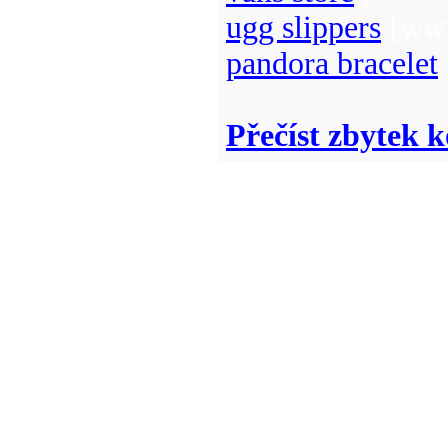
ugg slippers
[www
pandora bracelet
Přečíst zbytek k