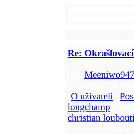
"Okrašlovací spolek pro děts
Komentáře v
Není povolen
Re: Okrašlovací
(Hodnocení: 1)
Od:
Meeniwo94
Thursday, 05.07.
(
O uživateli
|
Pos
longchamp
[www.
christian loubou
[www.christianl