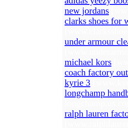
adidas yeezy boo
new jordans
[www
clarks shoes for
[www.clarksshoe
under armour cle
[www.underarmou
michael kors
[www
coach factory out
kyrie 3
[www.kyr
longchamp hand
longchamp.us.c
ralph lauren fact
[www.ralphlauren