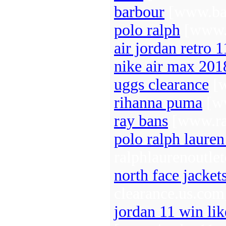
barbour
[www.bar
polo ralph
[www.p
air jordan retro 1
nike air max 201
uggs clearance
[w
rihanna puma
[ww
ray bans
[www.ra
polo ralph lauren
ralphlaurenoutle
north face jacket
clearance.us.com
jordan 11 win lik