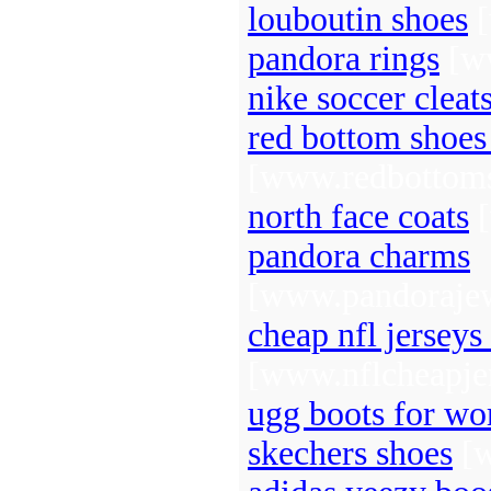
louboutin shoes
[
pandora rings
[ww
nike soccer cleat
red bottom shoe
[www.redbottom
north face coats
[
pandora charms
[www.pandorajew
cheap nfl jerseys
[www.nflcheapje
ugg boots for w
skechers shoes
[w