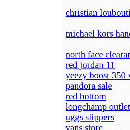
[www.jordan11wi
christian loubout
[www.christianlo
michael kors han
michaelkors.us.
north face cleara
red jordan 11
[ww
yeezy boost 350 
pandora sale
[www
red bottom
[www.
longchamp outle
uggs slippers
[ww
vans store
[www.v