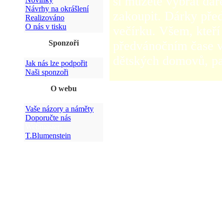
si můžete vybrat dáre
Návrhy na okrášlení
zakoupit. Dárky pře
Realizováno
O nás v tisku
večírku. Všem, kteří
Sponzoři
předvánočním čase v
dětských domovů, pat
Jak nás lze podpořit
Naši sponzoři
O webu
Vaše názory a náměty
Doporučte nás
Webmaster:
T.Blumenstein