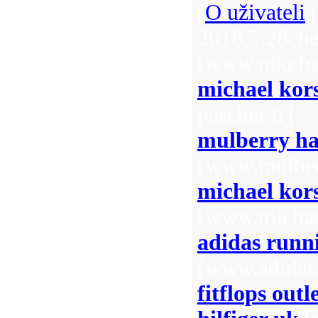
(
O uživateli
2018.5.28che
[www.nikefre
michael kor
pascher.fr]
mulberry h
[www.mulber
michael kors
[www.michael
adidas runn
[www.adidas
fitflops outl