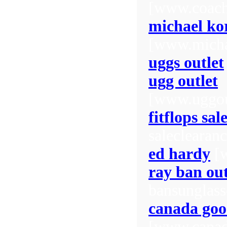
[www.coachf
michael kor
[www.michae
uggs outlet
ugg outlet
[www.uggout
fitflops sal
saleclearanc
ed hardy
[w
ray ban out
bansunglass
canada goo
[www.canad