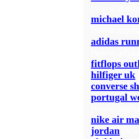
[www.mulbe
michael kor
[www.michae
adidas run
[www.adida
fitflops out
hilfiger uk
converse s
portugal w
[www.portu
nike air m
jordan
[www