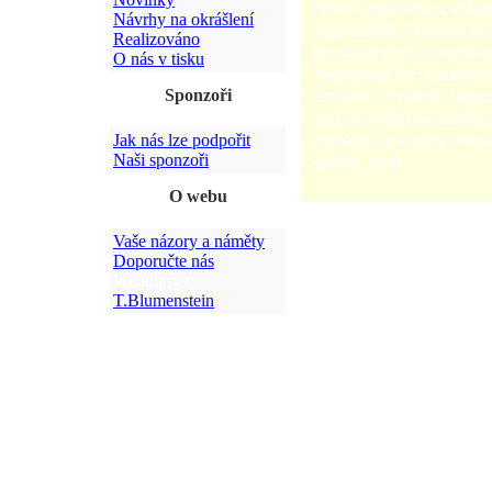
hravou angličtinu a skáka
Návrhy na okrášlení
organizátoři. Chcete-li pro
Realizováno
info@rclodicka.cz nebo t
O nás v tisku
Neprodané věci můžete v
Sponzoři
Azylovému centru. Bazar
akce se koná pod záštito
primátora a Milady Soko
Jak nás lze podpořit
Naši sponzoři
spolku. (red)
O webu
Vaše názory a náměty
Doporučte nás
Webmaster:
T.Blumenstein