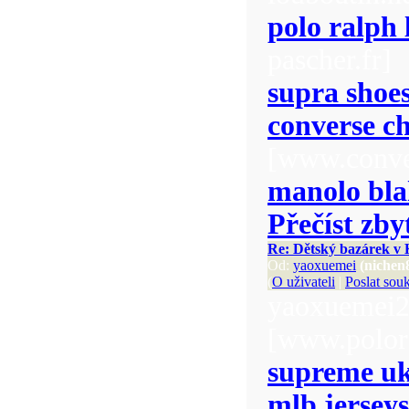
polo ralph 
pascher.fr]
supra shoe
converse c
[www.conve
manolo bla
Přečíst zby
Re: Dětský bazárek v K
Od:
yaoxuemei
(niche
(
O uživateli
|
Poslat sou
yaoxuemei
[www.polora
supreme u
mlb jerseys