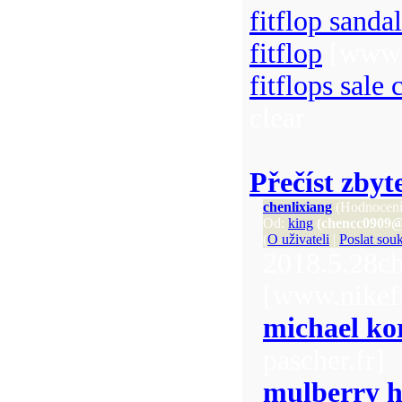
fitflop sandal
fitflop
[www.f
fitflops sale 
clear
Přečíst zbyt
chenlixiang
(Hodnocení
Od:
king
(chencc0909@
(
O uživateli
|
Poslat sou
2018.5.28ch
[www.nikefr
michael ko
pascher.fr]
mulberry 