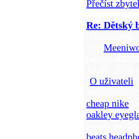
Přečíst zbyte
Re: Dětský b
(Hodnocení: 
Od:
Meeniw
(shaozi882
12.07. 2018 
(
O uživateli
asd20180712
cheap nike
[w
oakley eyegl
[www.oakleye
beats headph