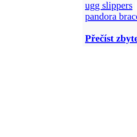
ugg slippers
[
pandora brac
Přečíst zbyt