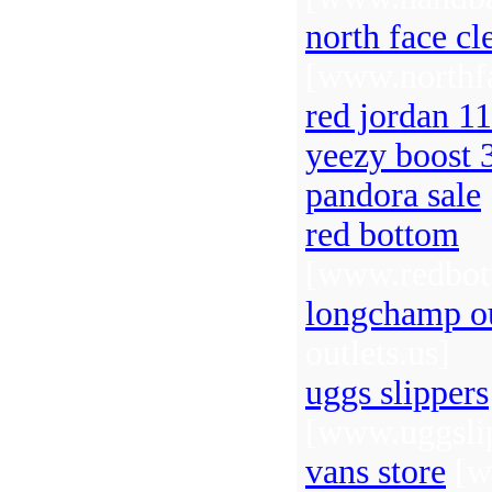
north face cl
[www.northfa
red jordan 11
yeezy boost 
pandora sale
red bottom
[www.redbot
longchamp ou
outlets.us]
uggs slippers
[www.uggsli
vans store
[w