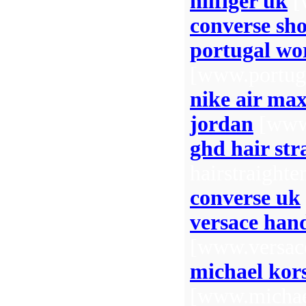
hilfiger uk
[
converse sho
portugal wor
[www.portug
nike air max
jordan
[www.
ghd hair str
hairstraighte
converse uk
versace han
[www.versac
michael kors
[www.michael