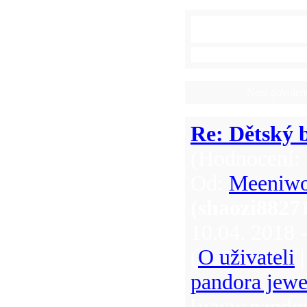
"Dětský bazárek v Kasku
Komentáře v
Není povolen
Re: Dětský b
(Hodnocení: 
Od:
Meeniw
(shaozi882
10.04. 2018 
(
O uživateli
pandora jewel
[www.pandora