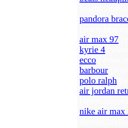
headphones.
pandora brac
[www.bracel
air max 97
[w
kyrie 4
[www.
ecco
[www.ec
barbour
[www
polo ralph
[w
air jordan re
[www.airjord
nike air max
airmax2018.