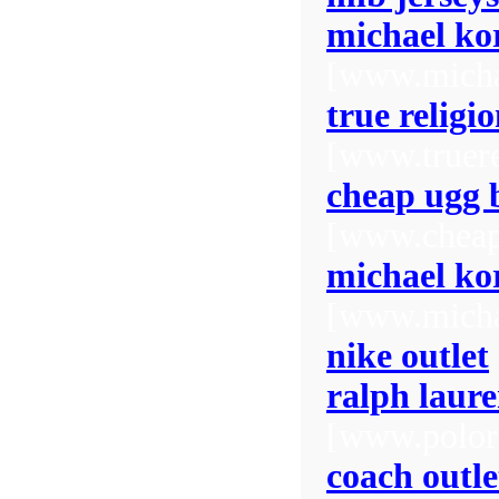
michael kor
[www.micha
true religi
[www.truer
cheap ugg 
[www.cheap
michael ko
[www.micha
nike outlet
ralph laur
[www.polora
coach outle