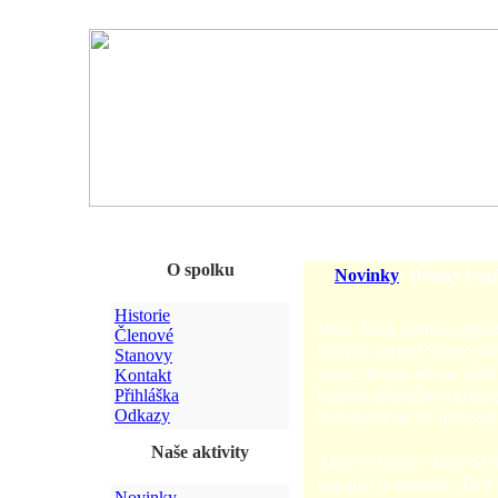
O spolku
Novinky
: Dětský bazá
Historie
Máte doma špunta a spous
Členové
kterých vyrostl? Nebo na
Stanovy
nějaké hezké, ale ne příli
Kontakt
bazárek dětského a kojene
Přihláška
Odkazy
Uskuteční se 29. listopad
Naše aktivity
Akce se koná v době od 9 
kupující je zdarma. „Děti 
Novinky