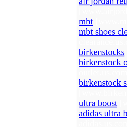
air jordan re
[www.airjord
mbt
[www.mb
mbt shoes cl
clearance.us
birkenstocks
birkenstock o
outlet.us.com
birkenstock 
[www.birkens
ultra boost
[w
adidas ultra 
adidas.us.co