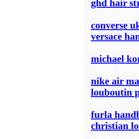
ghd hair st
hairstraigh
converse u
versace ha
[www.versa
michael kor
[www.michae
nike air m
louboutin 
cher.fr]
furla hand
christian l
louboutin.n