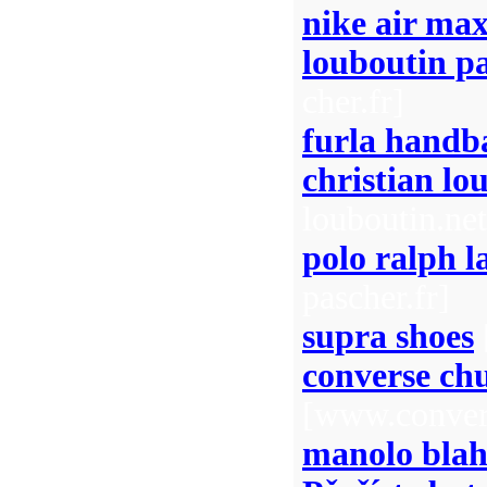
nike air ma
louboutin pa
cher.fr]
furla handb
christian lo
louboutin.net
polo ralph l
pascher.fr]
supra shoes
converse ch
[www.convers
manolo blah