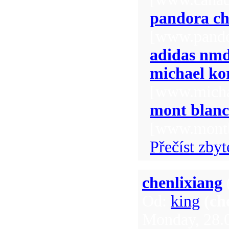
pandora c
[www.pandor
adidas nm
michael kor
[www.micha
mont blanc
[www.montb
Přečíst zbyt
chenlixiang
Od:
king
(ch
Monday, 28.0