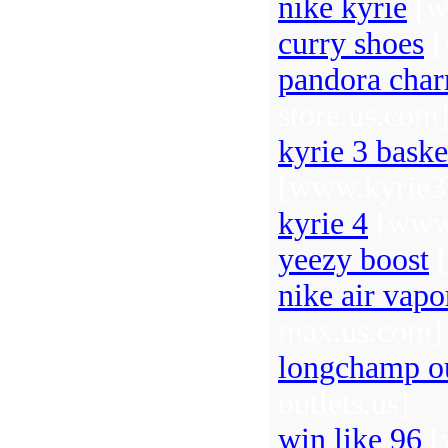
nike kyrie
[w
curry shoes
[
pandora cha
store.us.com
kyrie 3 baske
[www.kyrie3b
kyrie 4
[www.
yeezy boost
[
nike air vap
max.us.com]
longchamp ou
outlets.us]
win like 96
[