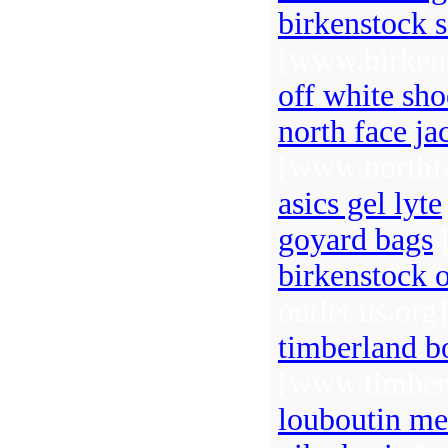
birkenstock 
[www.birkens
off white sho
north face j
[www.northf
asics gel lyte
goyard bags
birkenstock o
outlet.us.org]
timberland b
[www.timber
louboutin me