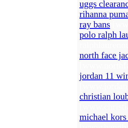
uggs clearan
rihanna pum
ray bans
[www
polo ralph la
ralphlaureno
north face ja
[www.northfa
jordan 11 win
[www.jordan
christian lou
[www.christi
michael kors
[www.handba