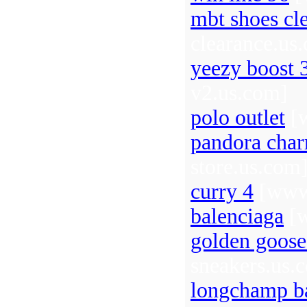
mbt shoes cl
clearance.us
yeezy boost 
v2.us.com]
polo outlet
[w
pandora cha
store.us.com
curry 4
[www.
balenciaga
[w
golden goose
sneakers.us.
longchamp b