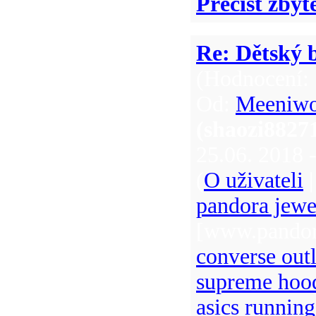
Přečíst zbyt
Re: Dětský b
(Hodnocení: 
Od:
Meeniw
(shaozi882
25.06. 2018 
(
O uživateli
pandora jewel
[www.pandora
converse outl
supreme hoo
asics running