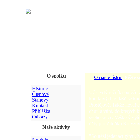
O spolku
O nás v tisku
: Běžte 
Historie
Už čtvrtý ročník soutěže 
Členové
kotlíkových gulášů se ko
Stanovy
Prostějově. Takže nevařt
Kontakt
chutí a vůní, do kterých k
Přihláška
Odkazy
svého srdce. Veškerý výtě
účty pro Zdeňku Kotyzov
Naše aktivity
"Soutěží jedenáct týmů, M
Novinky