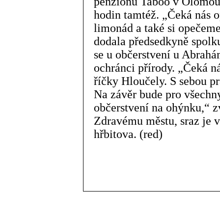
penzionu Taboo v Olomouck
hodin tamtéž. „Čeká nás o
limonád a také si opečeme
dodala předsedkyně spolk
se u občerstvení u Abrahámk
ochránci přírody. „Čeká ná
říčky Hloučely. S sebou pr
Na závěr bude pro všechny
občerstvení na ohýnku,“ z
Zdravému městu, sraz je v
hřbitova. (red)