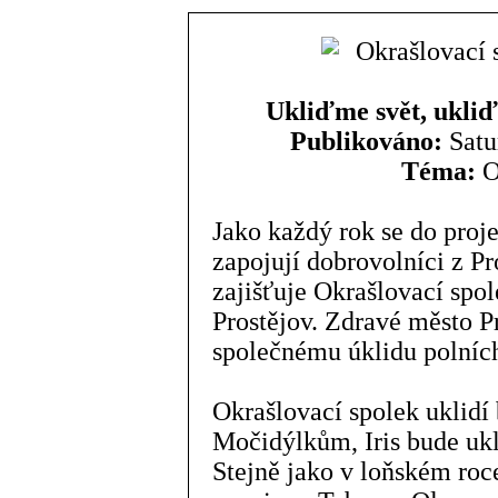
Ukliďme svět, ukliď
Publikováno:
Satur
Téma:
O
Jako každý rok se do pro
zapojují dobrovolníci z Pr
zajišťuje Okrašlovací spol
Prostějov. Zdravé město P
společnému úklidu polních 
Okrašlovací spolek uklid
Močidýlkům, Iris bude uk
Stejně jako v loňském roc