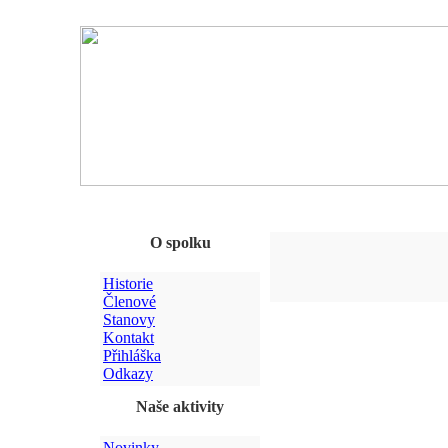
O spolku
Historie
Členové
Stanovy
Kontakt
Přihláška
Odkazy
Naše aktivity
Novinky