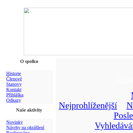
O spolku
Historie
Gale
Členové
Stanovy
Kontakt
Přihláška
Odkazy
Nejprohlíženější
::
N
Naše aktivity
Posl
Novinky
::
Vyhledává
Návrhy na okrášlení
Realizováno