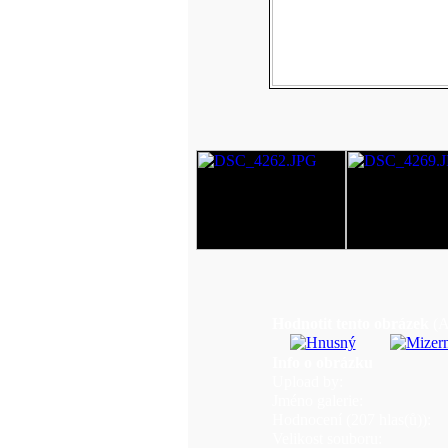
Hodnotit tento obrázek
(A
Info o obrázku
Upload by:
Jméno galerie:
Hodnocení (207 hlas(ů)):
Velikost souboru: