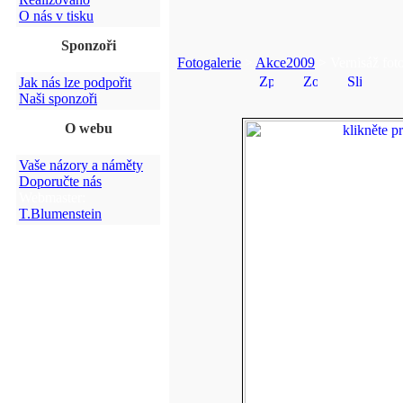
O nás v tisku
Sponzoři
Fotogalerie
>
Akce2009
> Vernisáž fot
Jak nás lze podpořit
Naši sponzoři
O webu
Vaše názory a náměty
Doporučte nás
Webmaster:
T.Blumenstein