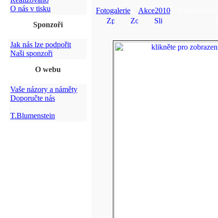
O nás v tisku
Fotogalerie
>
Akce2010
> Vánoční bes
Sponzoři
Jak nás lze podpořit
Naši sponzoři
O webu
Vaše názory a náměty
Doporučte nás
Webmaster:
T.Blumenstein