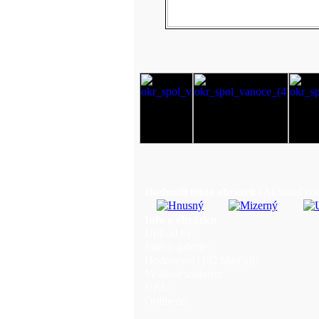
Hodnotit tento obrázek
(Aktualní hod
Info o obrázku
Upload by:
Jméno galerie:
Hodnocení (182 hlas(ů)):
Velikost souboru:
URL:
Oblíbené: