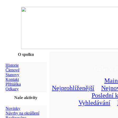
O spolku
Historie
Galerie 
Členové
Stanovy
Main
Kontakt
Přihláška
Nejprohlíženější
::
Nejnov
Odkazy
Poslední 
Naše aktivity
::
Vyhledávání
::
Novinky
Návrhy na okrášlení
Realizováno