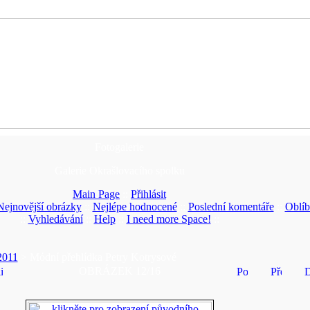
Fotogalerie
Galerie Okrašlovacího spolku
Main Page
::
Přihlásit
Nejnovější obrázky
::
Nejlépe hodnocené
::
Poslední komentáře
::
Oblíb
::
Vyhledávání
::
Help
::
I need more Space!
::
2011
> Módní přehlídka Petry Kotrysové
OBRÁZEK 12/16