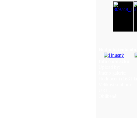
Hodnotit tento ob
Info o obrázku
Upload by:
Jméno galerie:
Hodnocení (163 hlas
Velikost souboru:
URL:
Oblíbené: