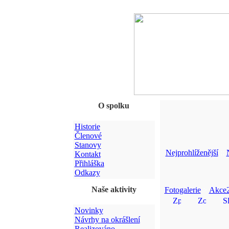
O spolku
Historie
Členové
Stanovy
Nejprohlíženější
::
Kontakt
Přihláška
Odkazy
Naše aktivity
Fotogalerie
>
Akce
Novinky
Návrhy na okrášlení
Realizováno