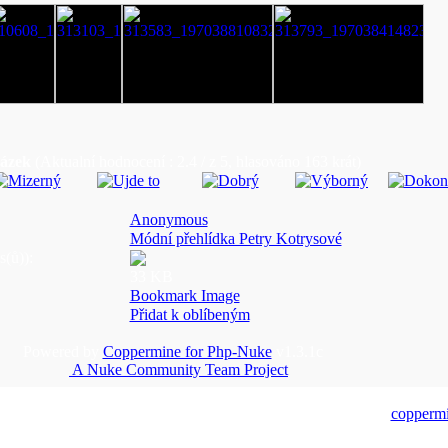
rázek
(Aktualní hodnocení : 2.4 / z 5, hlasováno 163 krát)
Anonymous
Módní přehlídka Petry Kotrysové
(ů)):
33 KB
Bookmark Image
Přidat k oblíbeným
Powered by
Coppermine for Php-Nuke
v1.3.1c
A Nuke Community Team Project
copperm