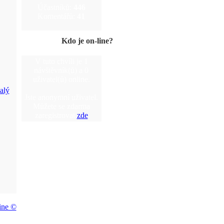
Účastníků:
446
Komentářů:
41
Kdo je on-line?
V tuto chvíli je 1
návštěvník(ů) a 0
uživatel(ů) online.
Jste anonymní uživatel.
Můžete se zdarma
zaregistrovat
zde
ine ©