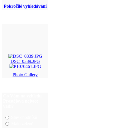
Pokročilé vyhledávání
DSC_0339.JPG
P1070461.JPG
Photo Gallery
DSC_0572.JPG
IMG_5099.JPG
Co Vám na vzhledu
Prostějova nejvíce
vadí?
Stav chodníků
Málo zeleně