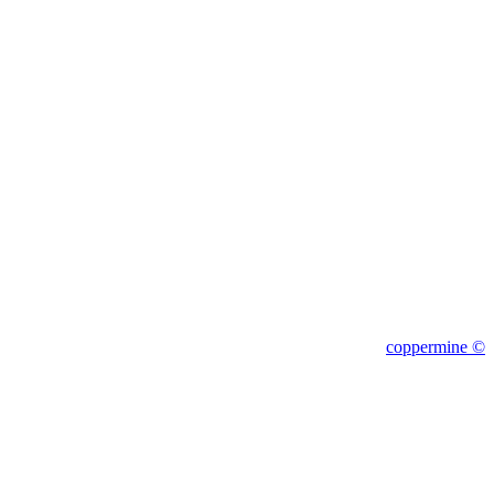
1c
coppermine ©