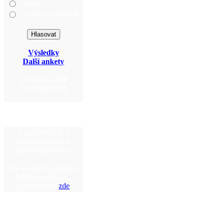
Fasády
Lavičky a mobiliář
Výsledky
Další ankety
Účastníků:
446
Komentářů:
41
V tuto chvíli je 1
návštěvník(ů) a 0
uživatel(ů) online.
Jste anonymní uživatel.
Můžete se zdarma
zaregistrovat
zde