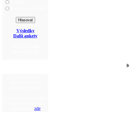
Fasády
Lavičky a mobiliář
Výsledky
Další ankety
Účastníků:
446
Komentářů:
41
K
V tuto chvíli je 1
návštěvník(ů) a 0
uživatel(ů) online.
Jste anonymní uživatel.
Můžete se zdarma
zaregistrovat
zde