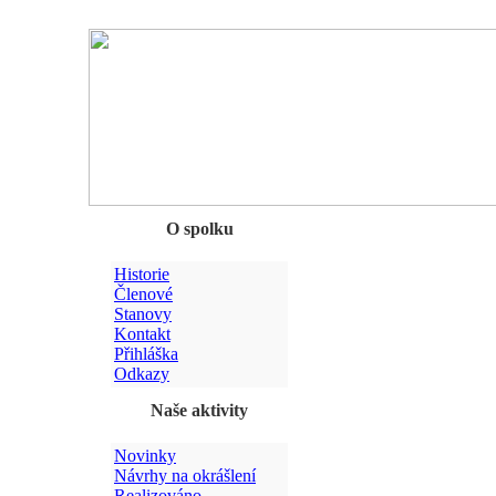
Chyba
O spolku
Historie
Členové
Stanovy
Kontakt
Přihláška
Odkazy
Naše aktivity
Novinky
Návrhy na okrášlení
Realizováno