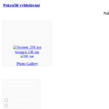
Pokročilé vyhledávání
Náh
Snímek 238.jpg
69.jpg
Photo Gallery
balonky%20jezisek%20 ...
DSC_0175.JPG
Co Vám na vzhledu
Prostějova nejvíce
vadí?
Stav chodníků
Málo zeleně