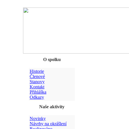
Chyba
O spolku
Historie
Členové
Stanovy
Kontakt
Přihláška
Odkazy
Naše aktivity
Novinky
Návrhy na okrášlení
Realizováno