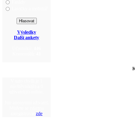
Fasády
Lavičky a mobiliář
Výsledky
Další ankety
Účastníků:
446
Komentářů:
41
K
V tuto chvíli je 1
návštěvník(ů) a 0
uživatel(ů) online.
Jste anonymní uživatel.
Můžete se zdarma
zaregistrovat
zde