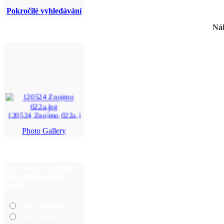
Pokročilé vyhledávání
Náh
120524 Znojmo 022a.j
...
Photo Gallery
Snímek 182.jpg
51.jpg
Co Vám na vzhledu
DSC_1023.JPG
Prostějova nejvíce
vadí?
Stav chodníků
Málo zeleně