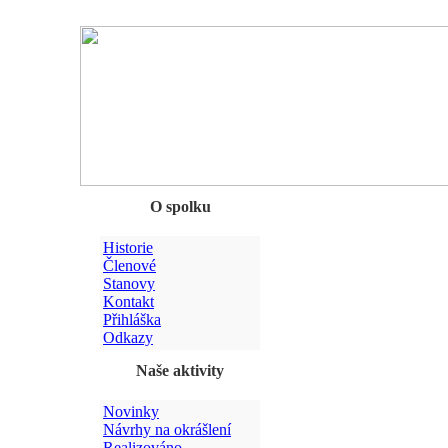
Chyba
O spolku
Historie
Členové
Stanovy
Kontakt
Přihláška
Odkazy
Naše aktivity
Novinky
Návrhy na okrášlení
Realizováno