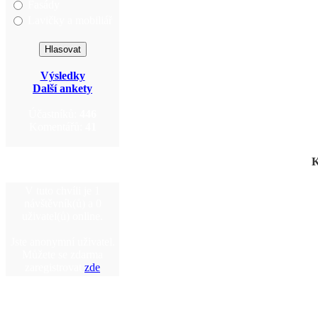
Fasády
Lavičky a mobiliář
Výsledky
Další ankety
Účastníků:
446
Komentářů:
41
K
V tuto chvíli je 1
návštěvník(ů) a 0
uživatel(ů) online.
Jste anonymní uživatel.
Můžete se zdarma
zaregistrovat
zde