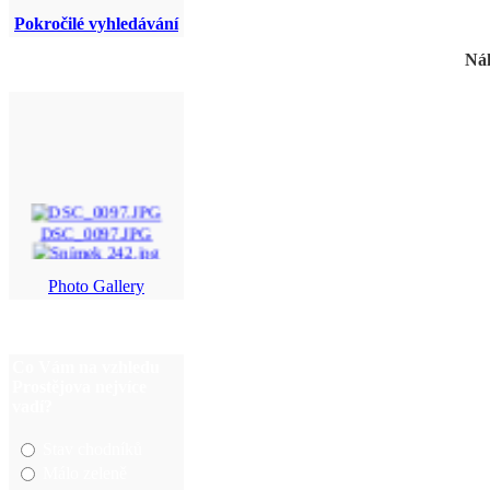
Pokročilé vyhledávání
Náh
DSC_0097.JPG
Snímek 242.jpg
Photo Gallery
Snímek 185.jpg
img_5952.jpg
Co Vám na vzhledu
Prostějova nejvíce
vadí?
Stav chodníků
Málo zeleně