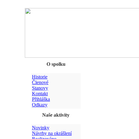
Chyba
O spolku
Historie
Členové
Stanovy
Kontakt
Přihláška
Odkazy
Naše aktivity
Novinky
Návrhy na okrášlení
Realizováno