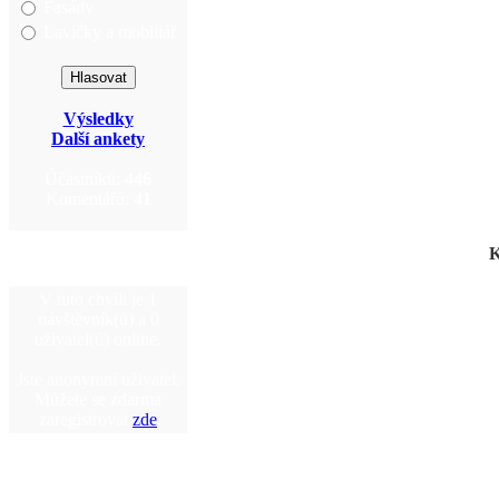
Fasády
Lavičky a mobiliář
Výsledky
Další ankety
Účastníků:
446
Komentářů:
41
K
V tuto chvíli je 1
návštěvník(ů) a 0
uživatel(ů) online.
Jste anonymní uživatel.
Můžete se zdarma
zaregistrovat
zde