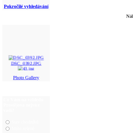
Pokročilé vyhledávání
Náh
DSC_0392.JPG
43.jpg
Photo Gallery
P6020042.JPG
DSC_8647.jpg
Co Vám na vzhledu
Prostějova nejvíce
vadí?
Stav chodníků
Málo zeleně