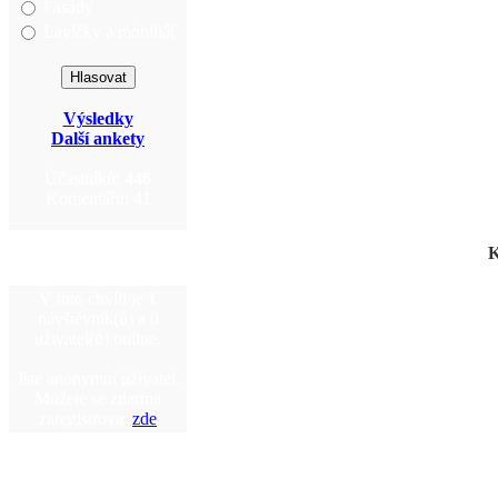
Fasády
Lavičky a mobiliář
Výsledky
Další ankety
Účastníků:
446
Komentářů:
41
K
V tuto chvíli je 1
návštěvník(ů) a 0
uživatel(ů) online.
Jste anonymní uživatel.
Můžete se zdarma
zaregistrovat
zde