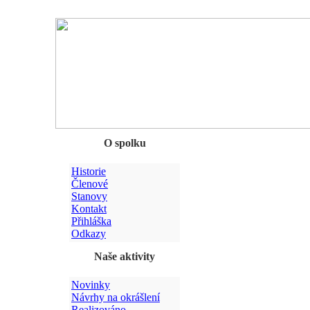
Chyba
O spolku
Historie
Členové
Stanovy
Kontakt
Přihláška
Odkazy
Naše aktivity
Novinky
Návrhy na okrášlení
Realizováno