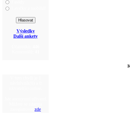
Fasády
Lavičky a mobiliář
Výsledky
Další ankety
Účastníků:
446
Komentářů:
41
K
V tuto chvíli je 1
návštěvník(ů) a 0
uživatel(ů) online.
Jste anonymní uživatel.
Můžete se zdarma
zaregistrovat
zde