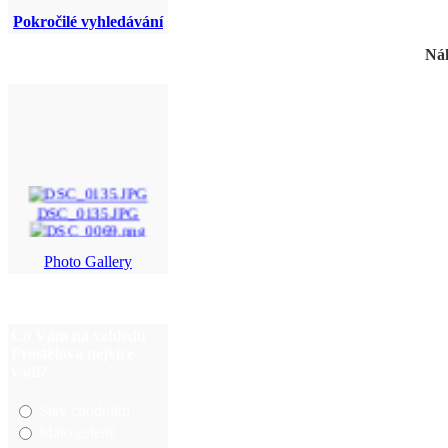
Pokročilé vyhledávání
Náh
DSC_0135.JPG
DSC_0069.png
Photo Gallery
DSC_0097.JPG
P6020020.JPG
Co Vám na vzhledu
Prostějova nejvíce
vadí?
Stav chodníků
Málo zeleně