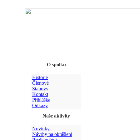
Chyba
O spolku
Historie
Členové
Stanovy
Kontakt
Přihláška
Odkazy
Naše aktivity
Novinky
Návrhy na okrášlení
Realizováno