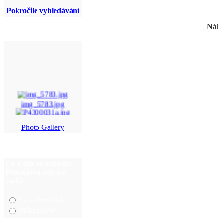
Pokročilé vyhledávání
Náh
img_5783.jpg
P4300031a.jpg
Photo Gallery
DSC_0069.png
DSC_8612.jpg
Co Vám na vzhledu
Prostějova nejvíce
vadí?
Stav chodníků
Málo zeleně