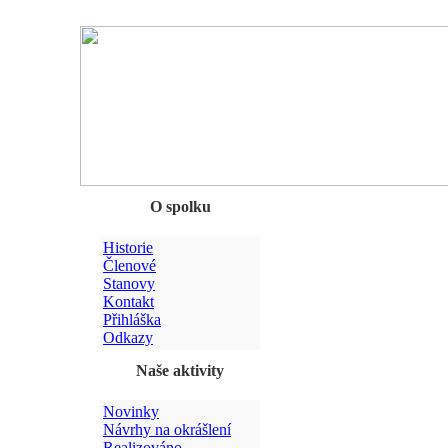
Chyba
O spolku
Historie
Členové
Stanovy
Kontakt
Přihláška
Odkazy
Naše aktivity
Novinky
Návrhy na okrášlení
Realizováno