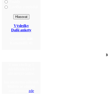
Fasády
Lavičky a mobiliář
Výsledky
Další ankety
Účastníků:
446
Komentářů:
41
K
V tuto chvíli je 1
návštěvník(ů) a 0
uživatel(ů) online.
Jste anonymní uživatel.
Můžete se zdarma
zaregistrovat
zde