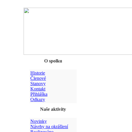
Chyba
O spolku
Historie
Členové
Stanovy
Kontakt
Přihláška
Odkazy
Naše aktivity
Novinky
Návrhy na okrášlení
Realizováno