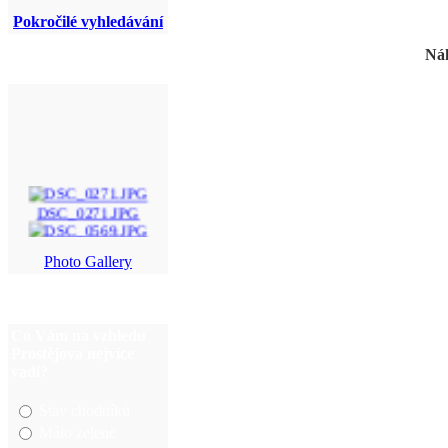
Pokročilé vyhledávání
Náh
DSC_0271.JPG
DSC_0569.JPG
Photo Gallery
35.jpg
img_5962.jpg
Co Vám na vzhledu
Prostějova nejvíce
vadí?
Stav chodníků
Málo zeleně