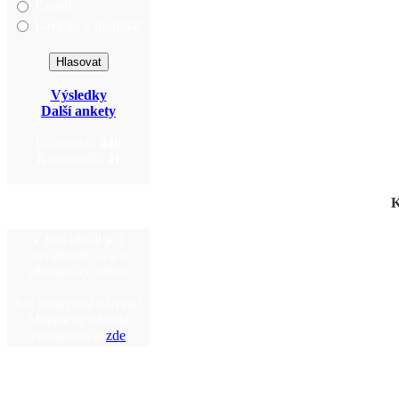
Fasády
Lavičky a mobiliář
Výsledky
Další ankety
Účastníků:
446
Komentářů:
41
K
V tuto chvíli je 1
návštěvník(ů) a 0
uživatel(ů) online.
Jste anonymní uživatel.
Můžete se zdarma
zaregistrovat
zde