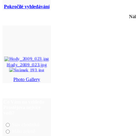
Pokročilé vyhledávání
Náh
Hody_2009_023.jpg
Snímek 193.jpg
Photo Gallery
DSC04875.JPG
img_5795.jpg
Co Vám na vzhledu
Prostějova nejvíce
vadí?
Stav chodníků
Málo zeleně