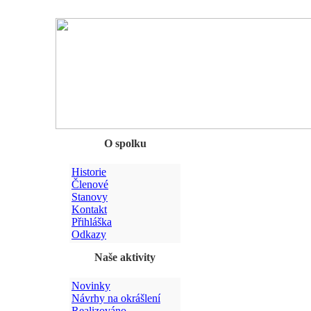
Chyba
O spolku
Historie
Členové
Stanovy
Kontakt
Přihláška
Odkazy
Naše aktivity
Novinky
Návrhy na okrášlení
Realizováno