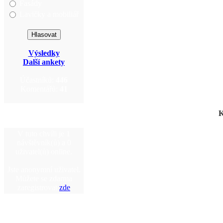
Fasády
Lavičky a mobiliář
Výsledky
Další ankety
Účastníků:
446
Komentářů:
41
K
V tuto chvíli je 1
návštěvník(ů) a 0
uživatel(ů) online.
Jste anonymní uživatel.
Můžete se zdarma
zaregistrovat
zde