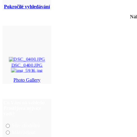
Pokročilé vyhledávání
Náh
DSC_0400.JPG
img_5936.jpg
Photo Gallery
DSC_0351.JPG
alej (13)a.jpg
Co Vám na vzhledu
Prostějova nejvíce
vadí?
Stav chodníků
Málo zeleně