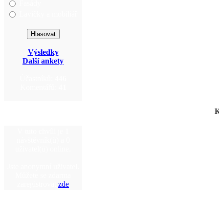
Fasády
Lavičky a mobiliář
Výsledky
Další ankety
Účastníků:
446
Komentářů:
41
K
V tuto chvíli je 1
návštěvník(ů) a 0
uživatel(ů) online.
Jste anonymní uživatel.
Můžete se zdarma
zaregistrovat
zde