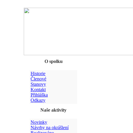
Chyba
O spolku
Historie
Členové
Stanovy
Kontakt
Přihláška
Odkazy
Naše aktivity
Novinky
Návrhy na okrášlení
Realizováno