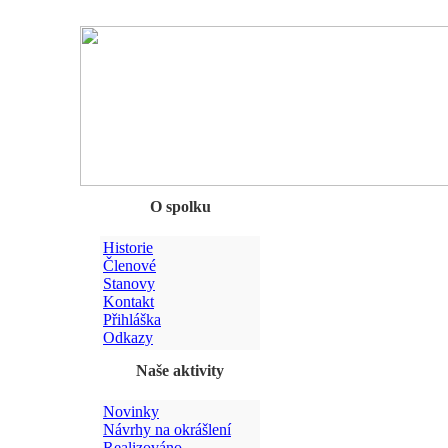
Chyba
O spolku
Historie
Členové
Stanovy
Kontakt
Přihláška
Odkazy
Naše aktivity
Novinky
Návrhy na okrášlení
Realizováno