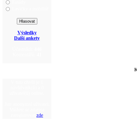
Fasády
Lavičky a mobiliář
Výsledky
Další ankety
Účastníků:
446
Komentářů:
41
K
V tuto chvíli je 1
návštěvník(ů) a 0
uživatel(ů) online.
Jste anonymní uživatel.
Můžete se zdarma
zaregistrovat
zde