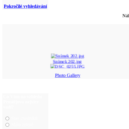
Pokročilé vyhledávání
Náh
Snímek 202.jpg
DSC_0255.JPG
Photo Gallery
55.jpg
313793_1970384148230 ...
Co Vám na vzhledu
Prostějova nejvíce
vadí?
Stav chodníků
Málo zeleně