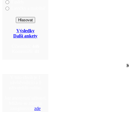
Fasády
Lavičky a mobiliář
Výsledky
Další ankety
Účastníků:
446
Komentářů:
41
K
V tuto chvíli je 1
návštěvník(ů) a 0
uživatel(ů) online.
Jste anonymní uživatel.
Můžete se zdarma
zaregistrovat
zde