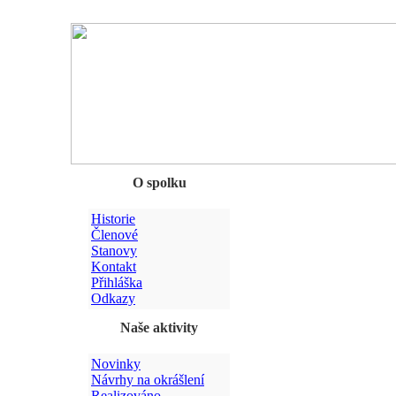
Chyba
O spolku
Historie
Členové
Stanovy
Kontakt
Přihláška
Odkazy
Naše aktivity
Novinky
Návrhy na okrášlení
Realizováno