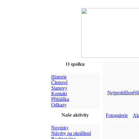
O spolku
Historie
Členové
Stanovy
Nejprohlíženějš
Kontakt
Přihláška
Odkazy
Naše aktivity
Fotogalerie
>
Ak
Vernisáž fotogra
Novinky
Návrhy na okrášlení
Realizováno