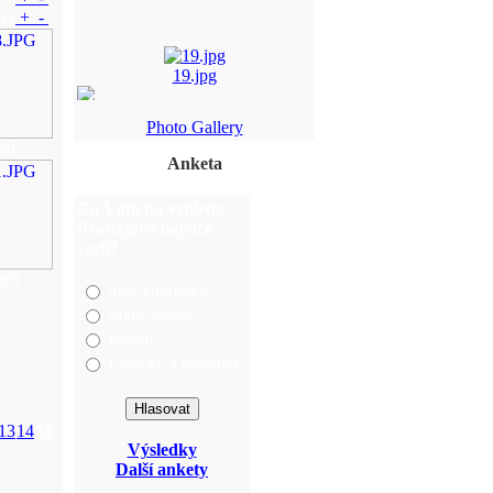
NG
+
-
19.jpg
Photo Gallery
ní
tr%E1vn%ED%E8ek+sbor ...
Anketa
img_5813.jpg
Co Vám na vzhledu
Prostějova nejvíce
zupanic (1).JPG
vadí?
ení
Stav chodníků
Málo zeleně
Fasády
Lavičky a mobiliář
13
14
15
Výsledky
Další ankety