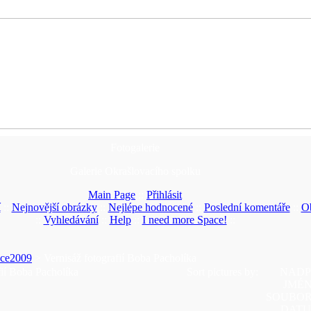
Fotogalerie
Galerie Okrašlovacího spolku
Main Page
::
Přihlásit
í
::
Nejnovější obrázky
::
Nejlépe hodnocené
::
Poslední komentáře
::
Ob
::
Vyhledávání
::
Help
::
I need more Space!
::
ce2009
> Vernisáž fotografií Boba Pacholíka
fií Boba Pacholíka
Sort pictures by:
NADP
JMÉ
SOUBO
DAT