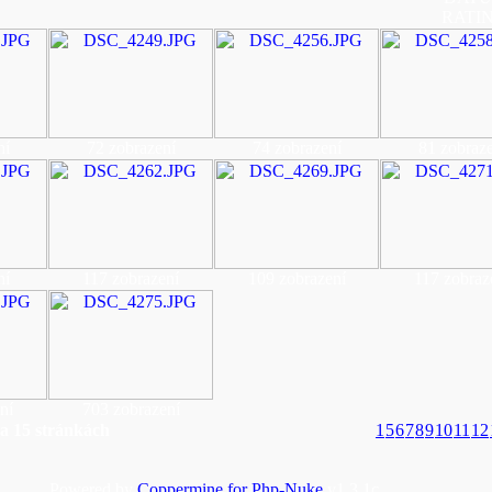
RATI
ní
72 zobrazení
74 zobrazení
81 zobraze
ní
117 zobrazení
109 zobrazení
117 zobraz
ní
703 zobrazení
a 15 stránkách
1
5
6
7
8
9
10
11
12
Powered by
Coppermine for Php-Nuke
v1.3.1c