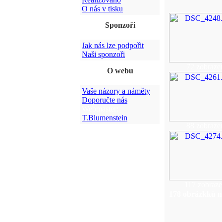
O nás v tisku
Sponzoři
Jak nás lze podpořit
Naši sponzoři
72 zobraze
O webu
Vaše názory a náměty
Doporučte nás
Webmaster:
T.Blumenstein
88 zobraze
117 zobraze
178 obrázkků n