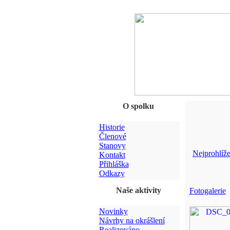
O spolku
Historie
Členové
Stanovy
Nejprohlíže
Kontakt
Přihláška
Odkazy
Naše aktivity
Fotogalerie
Nejlépe hod
Novinky
Návrhy na okrášlení
Realizováno