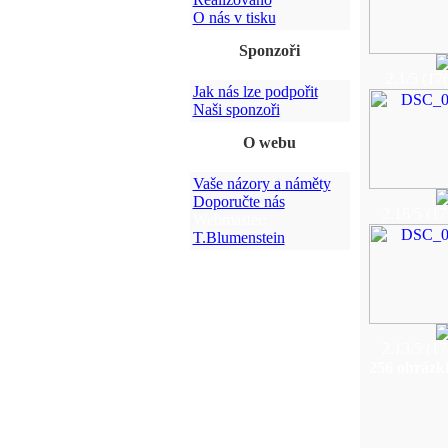
O nás v tisku
Sponzoři
2.1/5 (176
Jak nás lze podpořit
Naši sponzoři
O webu
Vaše názory a náměty
Doporučte nás
2.16/5 (17
Webmaster:
T.Blumenstein
2.13/5 (17
256 obrázk