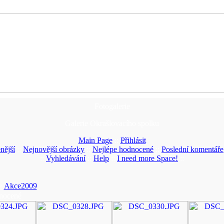
Fotogalerie
Galerie Okrašlovacího spolku
Main Page
::
Přihlásit
nější
::
Nejnovější obrázky
::
Nejlépe hodnocené
::
Poslední komentáře
::
Vyhledávání
::
Help
::
I need more Space!
::
>
Akce2009
nocené