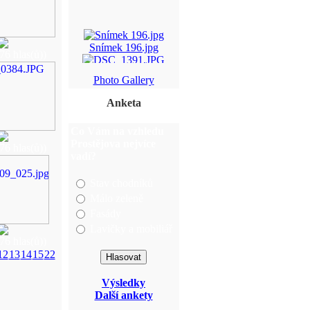
Snímek 196.jpg
76 hlas(ů))
DSC_1391.JPG
Photo Gallery
IMG_3356.jpg
Anketa
img_5953.jpg
Co Vám na vzhledu
Prostějova nejvíce
76 hlas(ů))
vadí?
Stav chodníků
Málo zeleně
Fasády
Lavičky a mobiliář
76 hlas(ů))
12
13
14
15
22
Výsledky
Další ankety