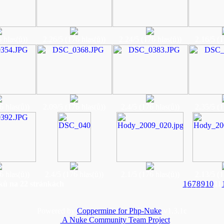
 hlas(ů))
2.26/5 (176 hlas(ů))
2.24/5 (176 hlas(ů))
2.16/5 (1
6 hlas(ů))
2.09/5 (176 hlas(ů))
2.4/5 (176 hlas(ů))
2.35/5 (1
6 hlas(ů))
2.4/5 (176 hlas(ů))
2.1/5 (176 hlas(ů))
2.13/5 (1
ků na 22 stránkách
1
6
7
8
9
10
11
Powered by
Coppermine for Php-Nuke
v1.3.1c
A Nuke Community Team Project