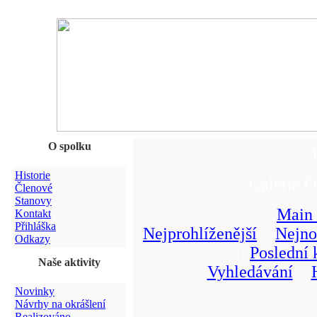
O spolku
Historie
Galerie O
Členové
Stanovy
Main
Kontakt
Přihláška
Nejprohlíženější
::
Nejno
Odkazy
::
Poslední
Naše aktivity
::
Vyhledávání
::
Novinky
Návrhy na okrášlení
Realizováno