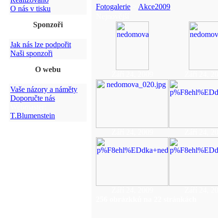
Fotogalerie
>
Akce2009
O nás v tisku
Nejnovější
Sponzoři
Jak nás lze podpořit
Naši sponzoři
O webu
Září 24, 2009
Září 24, 2
Vaše názory a náměty
Doporučte nás
Webmaster:
T.Blumenstein
Září 24, 2009
Září 24, 2
Září 24, 2009
Září 24, 2
256 obrázkků na 22 stránkách