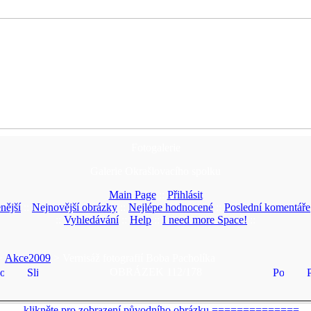
Fotogalerie
Galerie Okrašlovacího spolku
Main Page
::
Přihlásit
nější
::
Nejnovější obrázky
::
Nejlépe hodnocené
::
Poslední komentáře
::
Vyhledávání
::
Help
::
I need more Space!
::
>
Akce2009
> Vernisáž fotografií Boba Pacholíka
OBRÁZEK 112/178