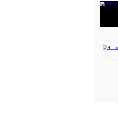
Hodnotit t
Info o obr
Upload by:
Jméno galer
Hodnocení (
Velikost so
URL:
Oblíbené: