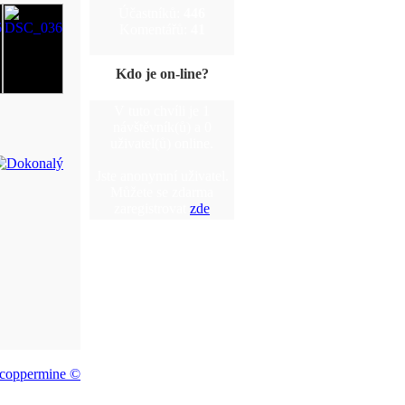
Účastníků:
446
Komentářů:
41
Kdo je on-line?
V tuto chvíli je 1
návštěvník(ů) a 0
uživatel(ů) online.
Jste anonymní uživatel.
Můžete se zdarma
zaregistrovat
zde
coppermine ©