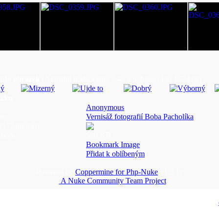
ento obrázek
(Aktualní hodnocení : 2.4 / z 5, hlasováno 177 krát)
ázku
Anonymous
ie:
Vernisáž fotografií Boba Pacholíka
177 hlas(ů)):
uboru:
520 KB
Bookmark Image
Přidat k oblíbeným
Powered by
Coppermine for Php-Nuke
v1.3.1c
A Nuke Community Team Project