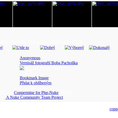
ktualní hodnocení : 2.1 / z 5, hlasováno 207 krát)
Anonymous
Vernisáž fotografií Boba Pacholíka
64 KB
Bookmark Image
Přidat k oblíbeným
ered by
Coppermine for Php-Nuke
v1.3.1c
A Nuke Community Team Project
copp