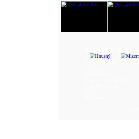
Hodnotit tento obrázek
(A
Info o obrázku
Upload by:
Jméno galerie:
Hodnocení (207 hlas(ů)):
Velikost souboru:
URL:
Oblíbené:
Pow