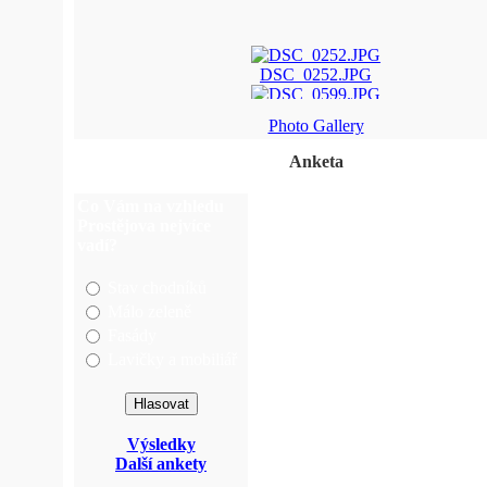
DSC_0252.JPG
DSC_0599.JPG
Photo Gallery
DSC_0572.JPG
Anketa
315063_1970389628367 ...
Co Vám na vzhledu
Prostějova nejvíce
vadí?
Stav chodníků
Málo zeleně
Fasády
Lavičky a mobiliář
Výsledky
Další ankety