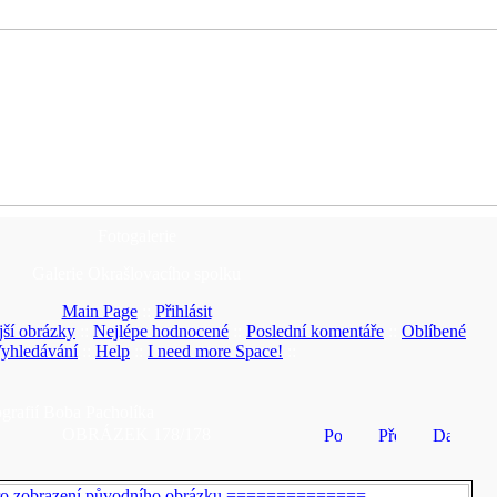
Fotogalerie
Galerie Okrašlovacího spolku
Main Page
::
Přihlásit
ší obrázky
::
Nejlépe hodnocené
::
Poslední komentáře
::
Oblíbené
yhledávání
::
Help
::
I need more Space!
::
ografií Boba Pacholíka
OBRÁZEK 178/178