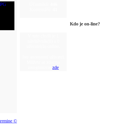
Účastníků:
446
Komentářů:
41
Kdo je on-line?
V tuto chvíli je 1
návštěvník(ů) a 0
uživatel(ů) online.
Jste anonymní uživatel.
Můžete se zdarma
zaregistrovat
zde
ermine ©