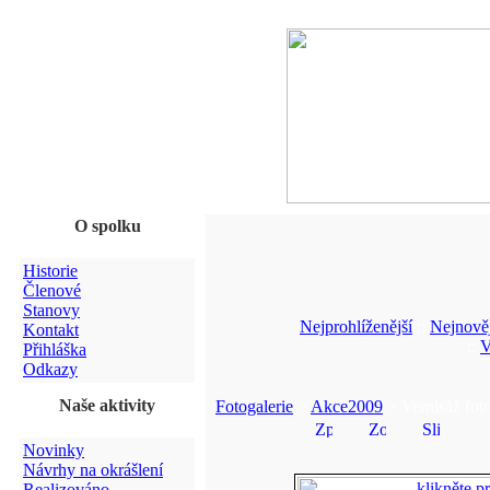
O spolku
Historie
Členové
Stanovy
Nejprohlíženější
::
Nejnověj
Kontakt
::
V
Přihláška
Odkazy
Naše aktivity
Fotogalerie
>
Akce2009
> Vernisáž fot
Novinky
Návrhy na okrášlení
Realizováno