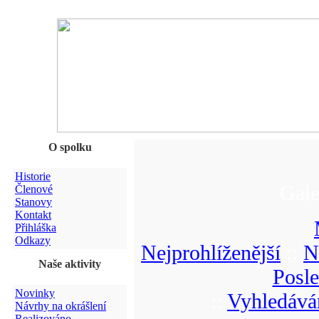
O spolku
Historie
Gale
Členové
Stanovy
Kontakt
Přihláška
Odkazy
Nejprohlíženější
::
N
Naše aktivity
Posl
Novinky
::
Vyhledává
Návrhy na okrášlení
Realizováno