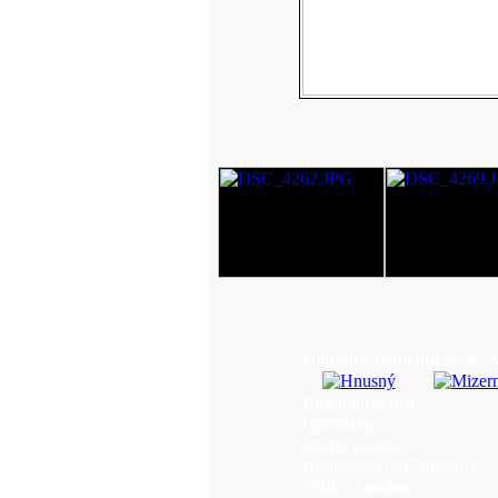
Hodnotit tento obrázek
(A
Info o obrázku
Upload by:
Jméno galerie:
Hodnocení (207 hlas(ů)):
Velikost souboru: