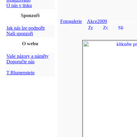
O nás v tisku
Sponzoři
Fotogalerie
>
Akce2009
> Vernisáž fot
Jak nás lze podpořit
Naši sponzoři
O webu
Vaše názory a náměty
Doporučte nás
Webmaster:
T.Blumenstein