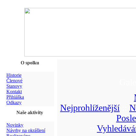
O spolku
Historie
Gale
Členové
Stanovy
Kontakt
Přihláška
Odkazy
Nejprohlíženější
::
N
Naše aktivity
Posl
Novinky
::
Vyhledává
Návrhy na okrášlení
Realizováno