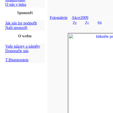
O nás v tisku
Sponzoři
Fotogalerie
>
Akce2009
> Vernisáž fot
Jak nás lze podpořit
Naši sponzoři
O webu
Vaše názory a náměty
Doporučte nás
Webmaster:
T.Blumenstein