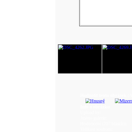
Hodnotit tento obrázek
(A
Info o obrázku
Upload by:
Jméno galerie:
Hodnocení (207 hlas(ů)):
Velikost souboru: