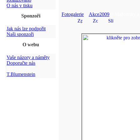
O nás v tisku
Fotogalerie
>
Akce2009
> Mažoretky a
Sponzoři
Jak nás lze podpořit
Naši sponzoři
O webu
Vaše názory a náměty
Doporučte nás
Webmaster:
T.Blumenstein