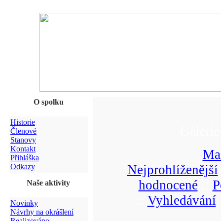
O spolku
Historie
Galerie
Členové
Stanovy
Kontakt
Ma
Přihláška
Odkazy
Nejprohlíženější
hodnocené
::
P
Naše aktivity
::
Vyhledávání
Novinky
Návrhy na okrášlení
Realizováno