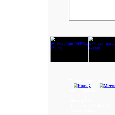
Hodnotit tento obrázek
(A
Info o obrázku
Upload by:
Jméno galerie:
Hodnocení (190 hlas(ů)):
Velikost souboru: