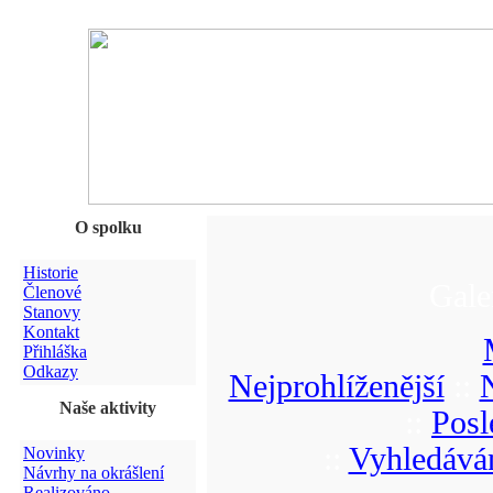
O spolku
Historie
Gale
Členové
Stanovy
Kontakt
Přihláška
Odkazy
Nejprohlíženější
::
Naše aktivity
::
Posl
::
Vyhledává
Novinky
Návrhy na okrášlení
Realizováno