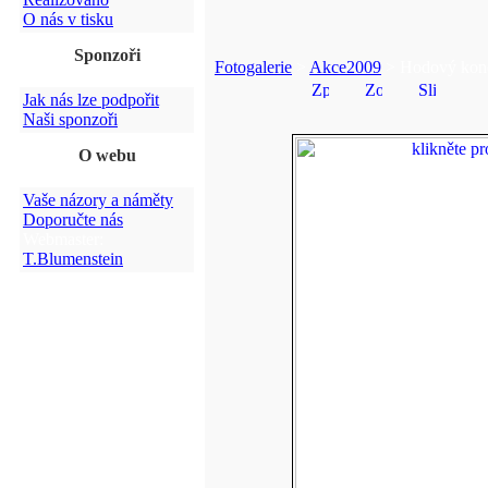
O nás v tisku
Sponzoři
Fotogalerie
>
Akce2009
> Hodový konc
Jak nás lze podpořit
Naši sponzoři
O webu
Vaše názory a náměty
Doporučte nás
Webmaster:
T.Blumenstein