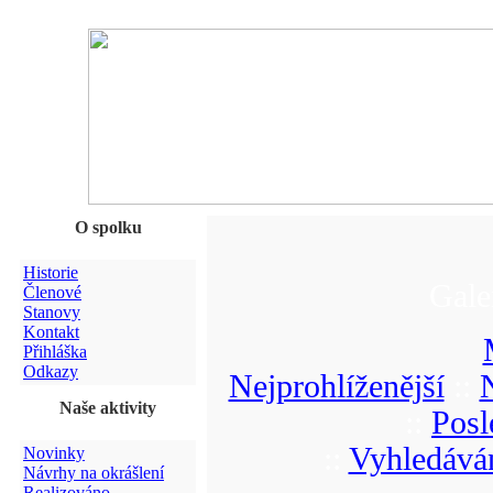
O spolku
Historie
Gale
Členové
Stanovy
Kontakt
Přihláška
Odkazy
Nejprohlíženější
::
Naše aktivity
::
Posl
::
Vyhledává
Novinky
Návrhy na okrášlení
Realizováno