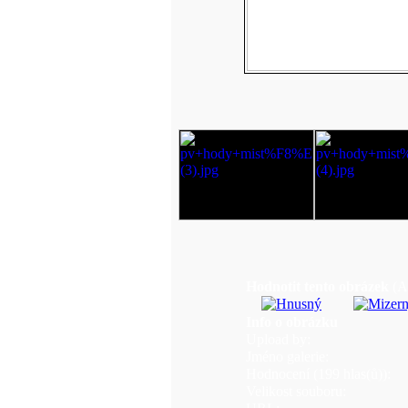
Hodnotit tento obrázek
(A
Info o obrázku
Upload by:
Jméno galerie:
Hodnocení (199 hlas(ů)):
Velikost souboru: