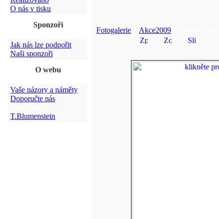
O nás v tisku
Sponzoři
Fotogalerie
>
Akce2009
> Hodový konc
Jak nás lze podpořit
Naši sponzoři
O webu
Vaše názory a náměty
Doporučte nás
Webmaster:
T.Blumenstein