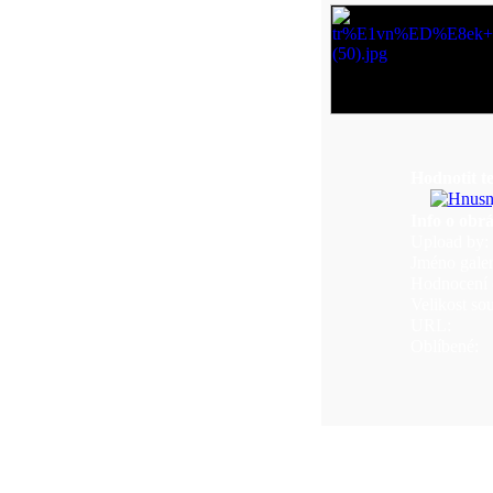
Hodnotit t
Info o obr
Upload by:
Jméno galer
Hodnocení (
Velikost so
URL:
Oblíbené: