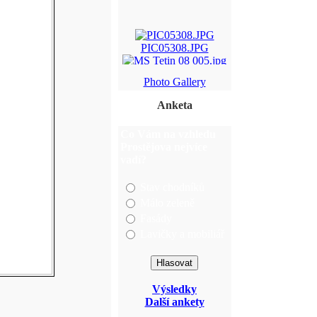
PIC05308.JPG
MS Tetin 08 005.jpg
Photo Gallery
19.jpg
Anketa
004.jpg
Co Vám na vzhledu
Prostějova nejvíce
vadí?
Stav chodníků
Málo zeleně
Fasády
Lavičky a mobiliář
Výsledky
Další ankety