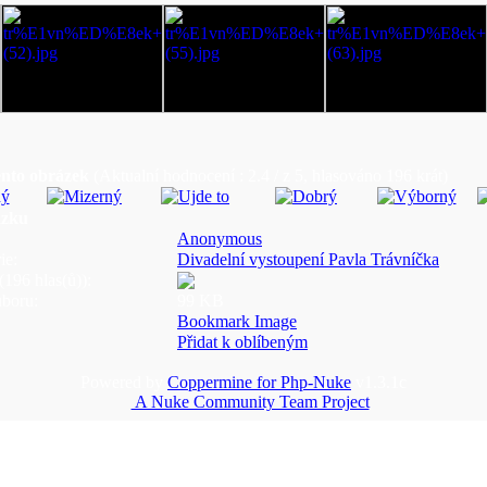
ento obrázek
(Aktualní hodnocení : 2.4 / z 5, hlasováno 196 krát)
ázku
Anonymous
ie:
Divadelní vystoupení Pavla Trávníčka
196 hlas(ů)):
uboru:
99 KB
Bookmark Image
Přidat k oblíbeným
Powered by
Coppermine for Php-Nuke
v1.3.1c
A Nuke Community Team Project