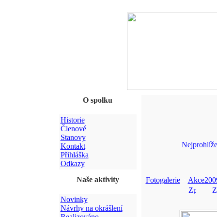
O spolku
Historie
Členové
Stanovy
Nejprohlíže
Kontakt
Přihláška
Odkazy
Naše aktivity
Fotogalerie
>
Akce200
Novinky
Návrhy na okrášlení
Realizováno