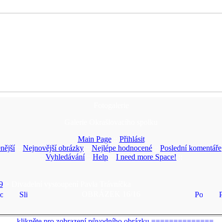
Fotogalerie
Galerie Okrašlovacího spolku
Main Page
::
Přihlásit
nější
::
Nejnovější obrázky
::
Nejlépe hodnocené
::
Poslední komentáře
::
Vyhledávání
::
Help
::
I need more Space!
::
9
> Divadelní vystoupení Pavla Trávníčka
OBRÁZEK 16/16