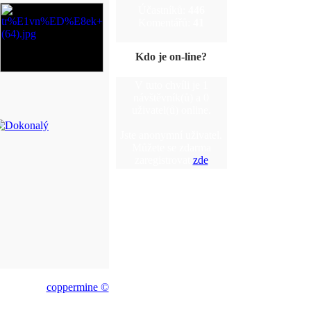
Účastníků:
446
Komentářů:
41
Kdo je on-line?
V tuto chvíli je 1
návštěvník(ů) a 0
uživatel(ů) online.
Jste anonymní uživatel.
Můžete se zdarma
zaregistrovat
zde
coppermine ©