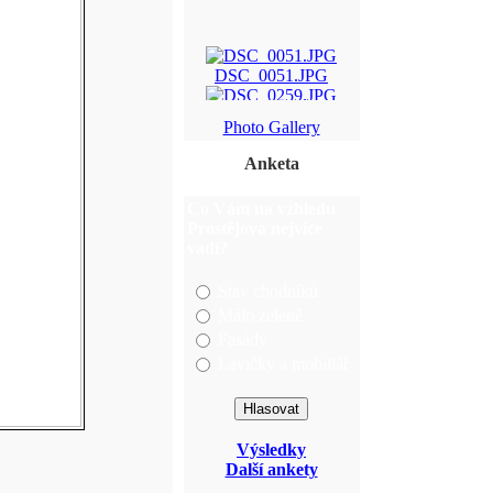
DSC_0051.JPG
DSC_0259.JPG
Photo Gallery
nedomova_020.jpg
Anketa
Hody_2009_010.jpg
Co Vám na vzhledu
Prostějova nejvíce
vadí?
Stav chodníků
Málo zeleně
Fasády
Lavičky a mobiliář
Výsledky
Další ankety