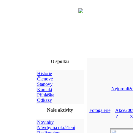
O spolku
Historie
Členové
Stanovy
Nejprohlíže
Kontakt
Přihláška
Odkazy
Naše aktivity
Fotogalerie
>
Akce200
Novinky
Návrhy na okrášlení
Realizováno