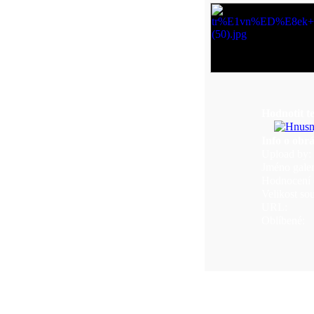
Hodnotit t
Info o obr
Upload by:
Jméno galer
Hodnocení (
Velikost so
URL:
Oblíbené: