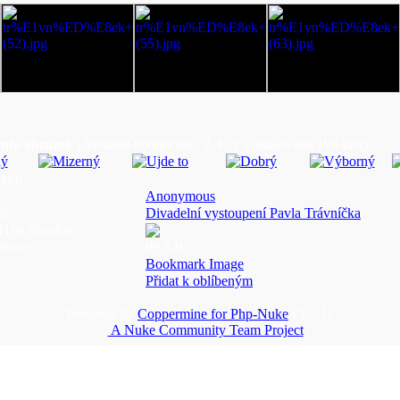
ento obrázek
(Aktualní hodnocení : 2.4 / z 5, hlasováno 196 krát)
ázku
Anonymous
ie:
Divadelní vystoupení Pavla Trávníčka
196 hlas(ů)):
uboru:
99 KB
Bookmark Image
Přidat k oblíbeným
Powered by
Coppermine for Php-Nuke
v1.3.1c
A Nuke Community Team Project