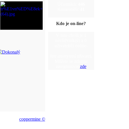
Účastníků:
446
Komentářů:
41
Kdo je on-line?
V tuto chvíli je 1
návštěvník(ů) a 0
uživatel(ů) online.
Jste anonymní uživatel.
Můžete se zdarma
zaregistrovat
zde
coppermine ©