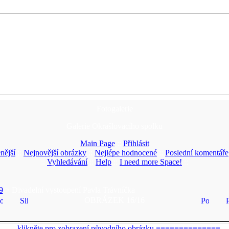
Fotogalerie
Galerie Okrašlovacího spolku
Main Page
::
Přihlásit
nější
::
Nejnovější obrázky
::
Nejlépe hodnocené
::
Poslední komentáře
::
Vyhledávání
::
Help
::
I need more Space!
::
9
> Divadelní vystoupení Pavla Trávníčka
OBRÁZEK 16/16