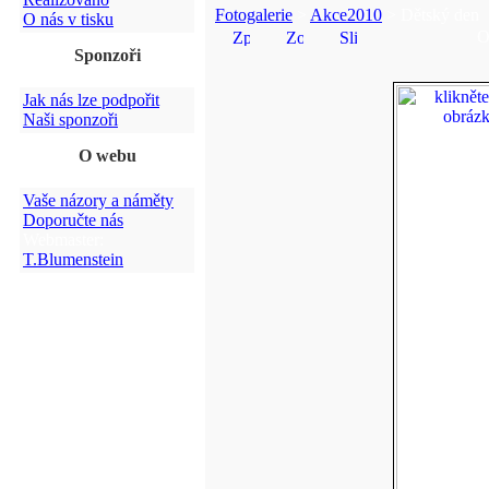
Fotogalerie
>
Akce2010
> Dětský den
O nás v tisku
O
Sponzoři
Jak nás lze podpořit
Naši sponzoři
O webu
Vaše názory a náměty
Doporučte nás
Webmaster:
T.Blumenstein