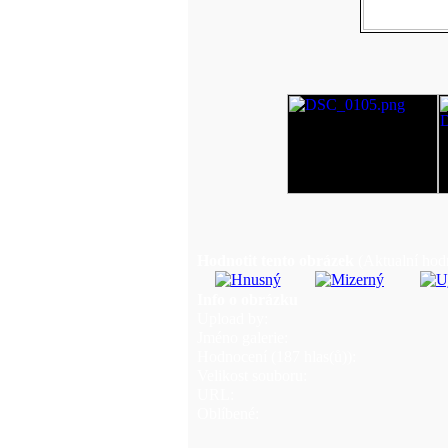
Hodnotit tento obrázek
(Aktualní hodn
Info o obrázku
Upload by:
Jméno galerie:
Hodnocení (187 hlas(ů)):
Velikost souboru:
URL:
Oblíbené: