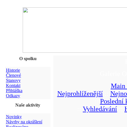
O spolku
Historie
Galerie O
Členové
Stanovy
Main
Kontakt
Přihláška
Nejprohlíženější
::
Nejno
Odkazy
::
Poslední
Naše aktivity
::
Vyhledávání
::
Novinky
Návrhy na okrášlení
Realizováno