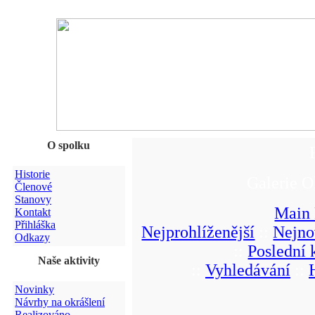
O spolku
Historie
Galerie O
Členové
Stanovy
Main
Kontakt
Přihláška
Nejprohlíženější
::
Nejno
Odkazy
::
Poslední
Naše aktivity
::
Vyhledávání
::
Novinky
Návrhy na okrášlení
Realizováno