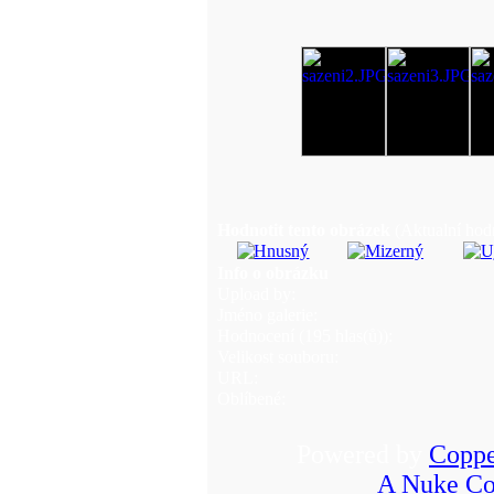
Hodnotit tento obrázek
(Aktualní hodn
Info o obrázku
Upload by:
Jméno galerie:
Hodnocení (195 hlas(ů)):
Velikost souboru:
URL:
Oblíbené:
Powered by
Coppe
A Nuke Co