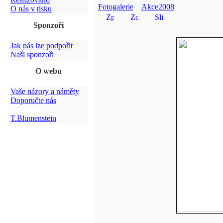
Fotogalerie
>
Akce2008
> Sázení
O nás v tisku
Sponzoři
Jak nás lze podpořit
Naši sponzoři
O webu
Vaše názory a náměty
Doporučte nás
Webmaster:
T.Blumenstein