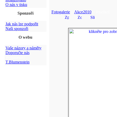
O nás v tisku
Fotogalerie
>
Akce2010
> Josefkol
Sponzoři
Jak nás lze podpořit
Naši sponzoři
O webu
Vaše názory a náměty
Doporučte nás
Webmaster:
T.Blumenstein