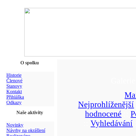
O spolku
Historie
Galerie
Členové
Stanovy
Kontakt
Ma
Přihláška
Odkazy
Nejprohlíženější
hodnocené
::
P
Naše aktivity
::
Vyhledávání
Novinky
Návrhy na okrášlení
Realizováno