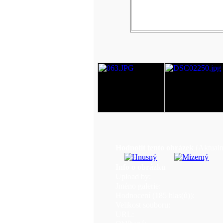
Hodnotit tento obrázek
(Aktualn
Info o obrázku
Upload by:
Jméno galerie:
Hodnocení (185 hlas(ů)):
Velikost souboru:
URL: