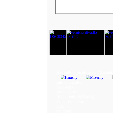
Hodnotit tento obrázek
(Aktualní 
Info o obrázku
Upload by:
Jméno galerie:
Hodnocení (188 hlas(ů)):
Velikost souboru:
URL:
Oblíbené: