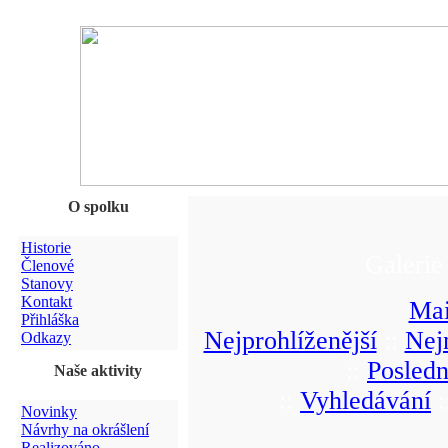
O spolku
Historie
Galerie
Členové
Stanovy
Kontakt
Mai
Přihláška
Nejprohlíženější
::
Nej
Odkazy
::
Posledn
Naše aktivity
::
Vyhledávání
:
Novinky
Návrhy na okrášlení
Realizováno