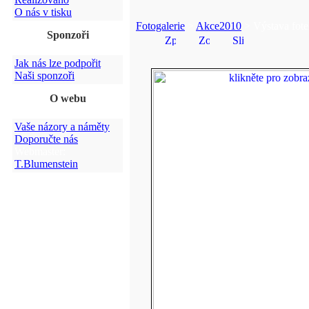
O nás v tisku
Fotogalerie
>
Akce2010
> Výstava fote
Sponzoři
Jak nás lze podpořit
Naši sponzoři
O webu
Vaše názory a náměty
Doporučte nás
Webmaster:
T.Blumenstein