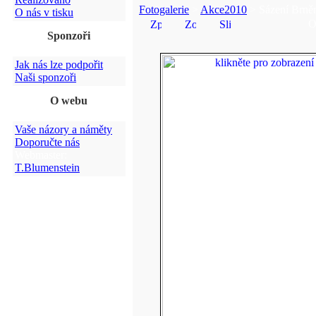
Fotogalerie
>
Akce2010
> Sázení Brně
O nás v tisku
O
Sponzoři
Jak nás lze podpořit
Naši sponzoři
O webu
Vaše názory a náměty
Doporučte nás
Webmaster:
T.Blumenstein