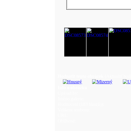
Hodnotit tento obrázek
(Aktualní hodn
Info o obrázku
Upload by:
Jméno galerie:
Hodnocení (183 hlas(ů)):
Velikost souboru:
URL:
Oblíbené: