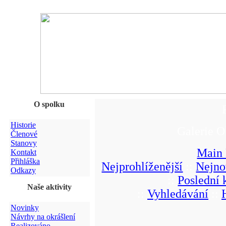
O spolku
Historie
Galerie O
Členové
Stanovy
Main
Kontakt
Přihláška
Nejprohlíženější
::
Nejno
Odkazy
::
Poslední
Naše aktivity
::
Vyhledávání
::
Novinky
Návrhy na okrášlení
Realizováno