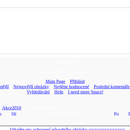
Fotogalerie
Galerie Okrašlovacího spolku
Main Page
::
Přihlásit
nější
::
Nejnovější obrázky
::
Nejlépe hodnocené
::
Poslední komentáře
::
Vyhledávání
::
Help
::
I need more Space!
::
>
Akce2010
> Vánoční besídka
OBRÁZEK 34/36