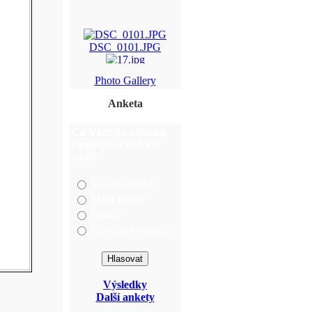
DSC_0101.JPG
17.jpg
Photo Gallery
DSC_0379.JPG
Anketa
img_5872.jpg
Co Vám na vzhledu
Prostějova nejvíce
vadí?
Stav chodníků
Málo zeleně
Fasády
Lavičky a mobiliář
Výsledky
Další ankety