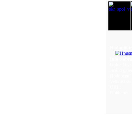
Hodnotit t
Info o obr
Upload by:
Jméno galer
Hodnocení (
Velikost so
URL:
Oblíbené: