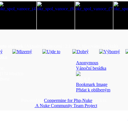
ento obrázek
(Aktualní hodnocení : 2.1 / z 5, hlasováno 174 krát)
ázku
Anonymous
ie:
Vánoční besídka
174 hlas(ů)):
uboru:
346 KB
Bookmark Image
Přidat k oblíbeným
Powered by
Coppermine for Php-Nuke
v1.3.1c
A Nuke Community Team Project