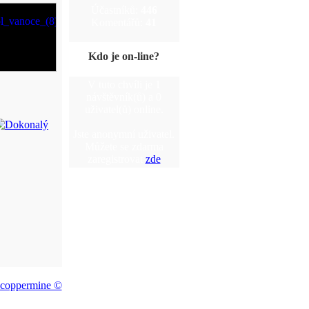
Účastníků:
446
Komentářů:
41
Kdo je on-line?
V tuto chvíli je 1
návštěvník(ů) a 0
uživatel(ů) online.
Jste anonymní uživatel.
Můžete se zdarma
zaregistrovat
zde
coppermine ©