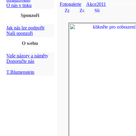
Fotogalerie
>
Akce2011
> Den Země 2
O nás v tisku
Sponzoři
Jak nás lze podpořit
Naši sponzoři
O webu
Vaše názory a náměty
Doporučte nás
Webmaster:
T.Blumenstein