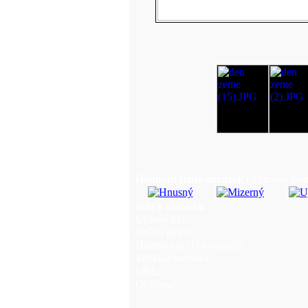
Hodnotit tento obrázek
(Aktualní hodn
Info o obrázku
Upload by:
Jméno galerie:
Hodnocení (174 hlas(ů)):
Velikost souboru:
URL:
Oblíbené: