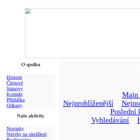
O spolku
Historie
Galerie O
Členové
Stanovy
Main
Kontakt
Přihláška
Nejprohlíženější
::
Nejno
Odkazy
::
Poslední
Naše aktivity
::
Vyhledávání
::
Novinky
Návrhy na okrášlení
Realizováno