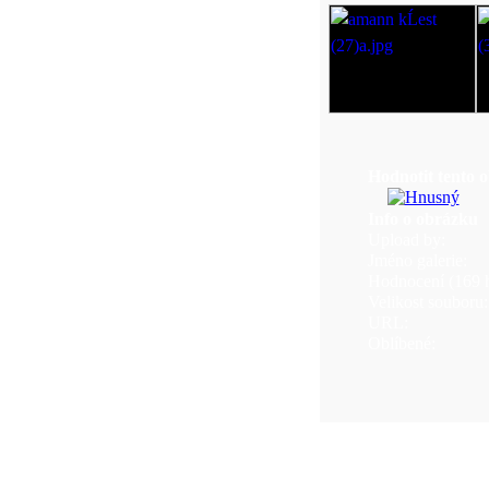
Hodnotit tento 
Info o obrázku
Upload by:
Jméno galerie:
Hodnocení (169 h
Velikost souboru:
URL:
Oblíbené: