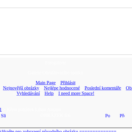
Fotogalerie
Galerie Okrašlovacího spolku
Main Page
::
Přihlásit
::
Nejnovější obrázky
::
Nejlépe hodnocené
::
Poslední komentáře
::
Ob
::
Vyhledávání
::
Help
::
I need more Space!
::
1
> Křest pohádek Lilian Amann
OBRÁZEK 6/6