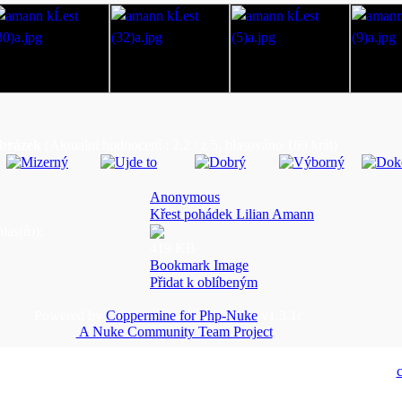
obrázek
(Aktualní hodnocení : 2.2 / z 5, hlasováno 169 krát)
Anonymous
Křest pohádek Lilian Amann
las(ů)):
419 KB
Bookmark Image
Přidat k oblíbeným
Powered by
Coppermine for Php-Nuke
v1.3.1c
A Nuke Community Team Project