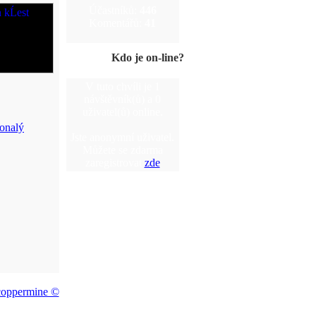
Účastníků:
446
Komentářů:
41
Kdo je on-line?
V tuto chvíli je 1
návštěvník(ů) a 0
uživatel(ů) online.
Jste anonymní uživatel.
Můžete se zdarma
zaregistrovat
zde
coppermine ©