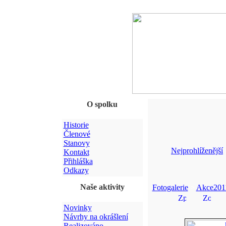
O spolku
Historie
Členové
Stanovy
Nejprohlíženější
Kontakt
Přihláška
Odkazy
Naše aktivity
Fotogalerie
>
Akce201
Novinky
Návrhy na okrášlení
Realizováno