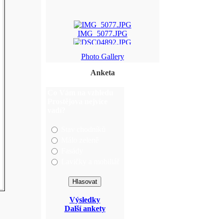
IMG_5077.JPG
DSC04892.JPG
Photo Gallery
Anketa
pv+hody+mist%F8%ED%F ...
Co Vám na vzhledu
img_5820.jpg
Prostějova nejvíce
vadí?
Stav chodníků
Málo zeleně
Fasády
Lavičky a mobiliář
Výsledky
Další ankety