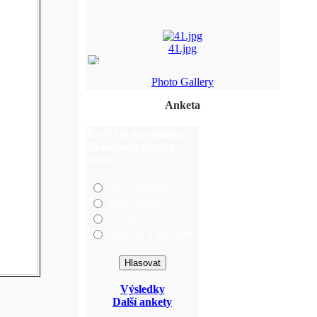
41.jpg
Photo Gallery
080207vystavaHloucel ...
Anketa
DD%20mikulasske%20le ...
Co Vám na vzhledu
DSC_0113.JPG
Prostějova nejvíce
vadí?
Stav chodníků
Málo zeleně
Fasády
Lavičky a mobiliář
Výsledky
Další ankety