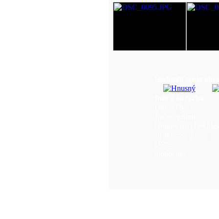
Hodnotit tento obr
Info o obrázku
Upload by:
Jméno galerie:
Hodnocení (169 hlas
Velikost souboru:
URL:
Oblíbené: