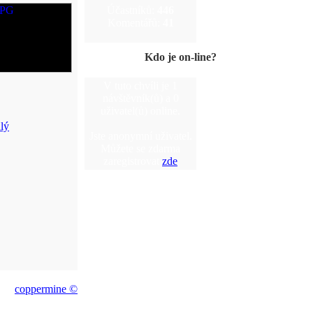
Účastníků:
446
Komentářů:
41
Kdo je on-line?
V tuto chvíli je 1
návštěvník(ů) a 0
uživatel(ů) online.
Jste anonymní uživatel.
Můžete se zdarma
zaregistrovat
zde
coppermine ©