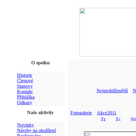
O spolku
Historie
Členové
Stanovy
Nejprohlíženější
::
N
Kontakt
Přihláška
Odkazy
Naše aktivity
Fotogalerie
>
Akce2011
> Miss pr
Novinky
Návrhy na okrášlení
Realizováno