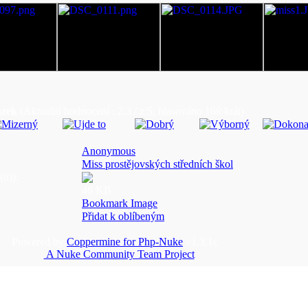
ázek
(Aktualní hodnocení : 2.3 / z 5, hlasováno 169 krát)
Anonymous
Miss prostějovských středních škol
(ů)):
46 KB
Bookmark Image
Přidat k oblíbeným
Powered by
Coppermine for Php-Nuke
v1.3.1c
A Nuke Community Team Project