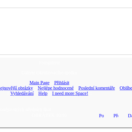
Fotogalerie
Galerie Okrašlovacího spolku
Main Page
::
Přihlásit
ejnovější obrázky
::
Nejlépe hodnocené
::
Poslední komentáře
::
Oblíb
::
Vyhledávání
::
Help
::
I need more Space!
::
ostějovských středních škol
OBRÁZEK 10/10