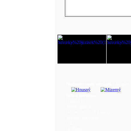
Hodnotit tento obrázek
(Aktualní
Info o obrázku
Upload by:
Jméno galerie:
Hodnocení (169 hlas(ů)):
Velikost souboru:
URL:
Oblíbené: