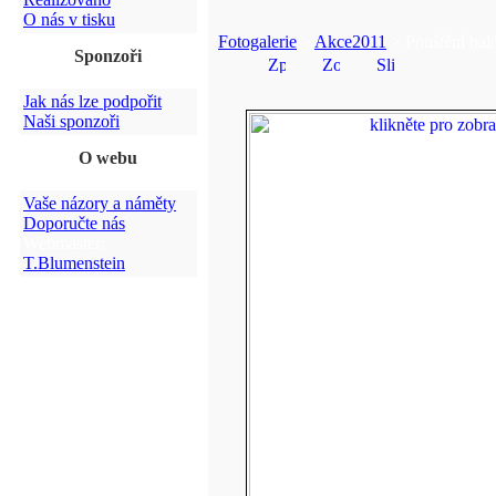
O nás v tisku
Fotogalerie
>
Akce2011
> Pouštění bal
Sponzoři
Jak nás lze podpořit
Naši sponzoři
O webu
Vaše názory a náměty
Doporučte nás
Webmaster:
T.Blumenstein