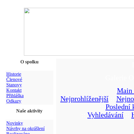
O spolku
Historie
Galerie O
Členové
Stanovy
Main
Kontakt
Přihláška
Nejprohlíženější
::
Nejno
Odkazy
::
Poslední
Naše aktivity
::
Vyhledávání
::
Novinky
Návrhy na okrášlení
Realizováno