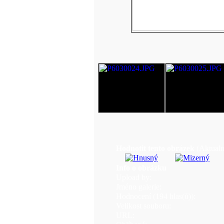
Hodnotit tento obrázek
(Aktualn
Info o obrázku
Upload by:
Jméno galerie:
Hodnocení (194 hlas(ů)):
Velikost souboru:
URL: