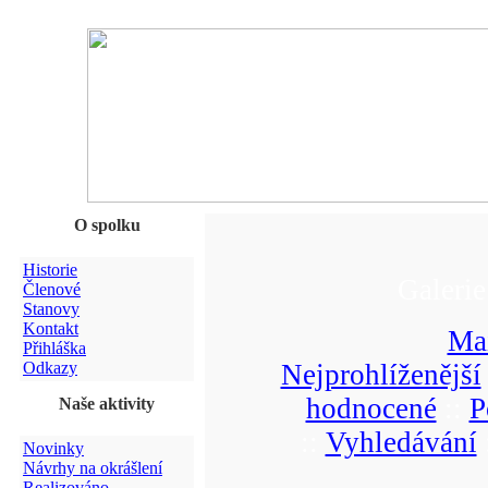
O spolku
Historie
Galerie
Členové
Stanovy
Kontakt
Ma
Přihláška
Odkazy
Nejprohlíženější
hodnocené
::
P
Naše aktivity
::
Vyhledávání
Novinky
Návrhy na okrášlení
Realizováno