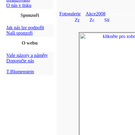
O nás v tisku
Fotogalerie
>
Akce2008
> Natáčení ČT
Sponzoři
Jak nás lze podpořit
Naši sponzoři
O webu
Vaše názory a náměty
Doporučte nás
Webmaster:
T.Blumenstein