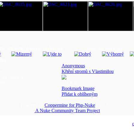
nto obrázek
(Aktualní hodnocení : 2.3 / z 5, hlasováno 164 krát)
zku
Anonymous
e:
Křtění stromů s Vlastimilou
64 hlas(ů)):
boru:
521 KB
Bookmark Image
Přidat k oblíbeným
Powered by
Coppermine for Php-Nuke
v1.3.1c
A Nuke Community Team Project