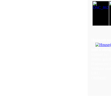
Hodnotit te
Info o obrá
Upload by:
Jméno galeri
Hodnocení (1
Velikost sou
URL:
Oblíbené: