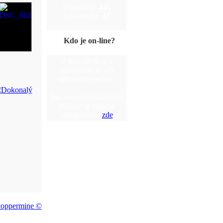
Účastníků:
446
Komentářů:
41
Kdo je on-line?
V tuto chvíli je 1
návštěvník(ů) a 0
uživatel(ů) online.
Jste anonymní uživatel.
Můžete se zdarma
zaregistrovat
zde
coppermine ©