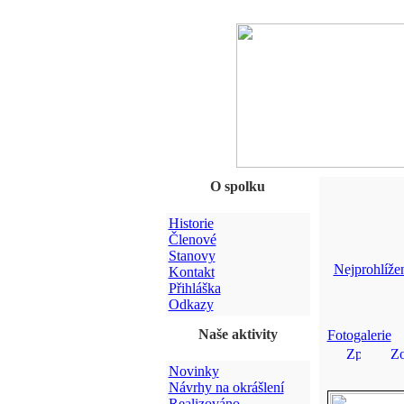
O spolku
Historie
Členové
Stanovy
Nejprohlížen
Kontakt
Přihláška
Odkazy
Naše aktivity
Fotogalerie
Novinky
Návrhy na okrášlení
Realizováno