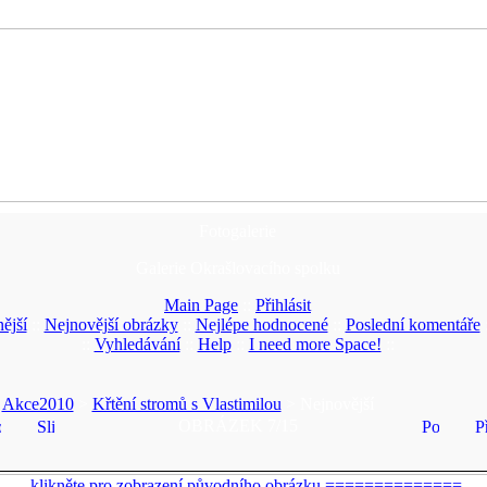
Fotogalerie
Galerie Okrašlovacího spolku
Main Page
::
Přihlásit
ější
::
Nejnovější obrázky
::
Nejlépe hodnocené
::
Poslední komentáře
::
Vyhledávání
::
Help
::
I need more Space!
::
>
Akce2010
>
Křtění stromů s Vlastimilou
> Nejnovější
OBRÁZEK 7/15