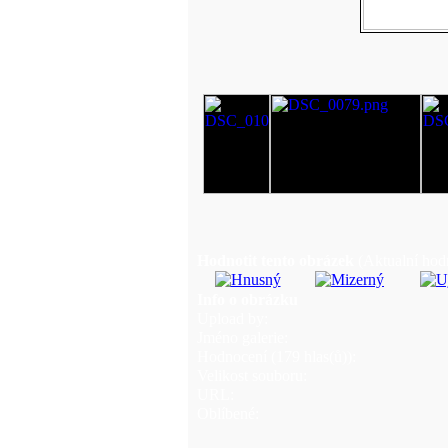
Hodnotit tento obrázek
(Aktualní hodn
Info o obrázku
Upload by:
Jméno galerie:
Hodnocení (179 hlas(ů)):
Velikost souboru:
URL:
Oblíbené: