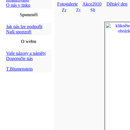
Fotogalerie
>
Akce2010
>
Dětský den
>
O nás v tisku
Sponzoři
Jak nás lze podpořit
Naši sponzoři
O webu
Vaše názory a náměty
Doporučte nás
Webmaster:
T.Blumenstein