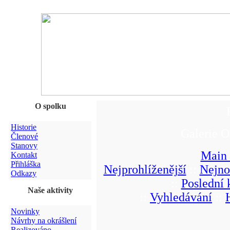
O spolku
Historie
Galerie O
Členové
Stanovy
Main
Kontakt
Přihláška
Nejprohlíženější
::
Nejno
Odkazy
::
Poslední
Naše aktivity
::
Vyhledávání
::
Novinky
Návrhy na okrášlení
Realizováno