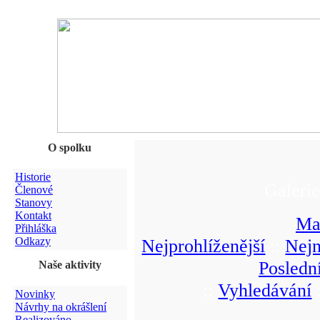
O spolku
Historie
Galeri
Členové
Stanovy
Kontakt
Ma
Přihláška
Odkazy
Nejprohlíženější
::
Nejn
Posledn
Naše aktivity
::
Vyhledávání
Novinky
Návrhy na okrášlení
Realizováno