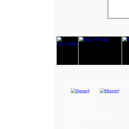
Hodnotit tento obrázek
(Aktualní
Info o obrázku
Upload by:
Jméno galerie:
Hodnocení (207 hlas(ů)):
Velikost souboru:
URL: