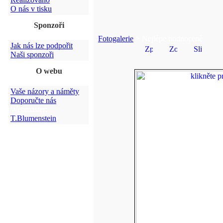
O nás v tisku
Sponzoři
Fotogalerie
> Nejlépe hodnocené
Jak nás lze podpořit
Naši sponzoři
O webu
Vaše názory a náměty
Doporučte nás
Webmaster:
T.Blumenstein