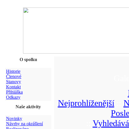
O spolku
Historie
Gale
Členové
Stanovy
Kontakt
Přihláška
Odkazy
Nejprohlíženější
::
N
Naše aktivity
Posl
Novinky
::
Vyhledává
Návrhy na okrášlení
Realizováno