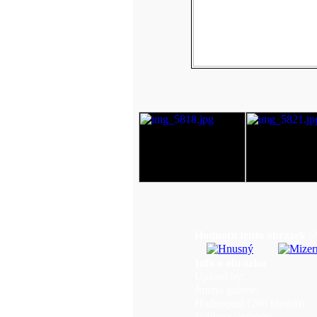
Hodnotit tento obrázek
(
Info o obrázku
Upload by:
Jméno galerie:
Hodnocení (206 hlas(ů)):
Velikost souboru: