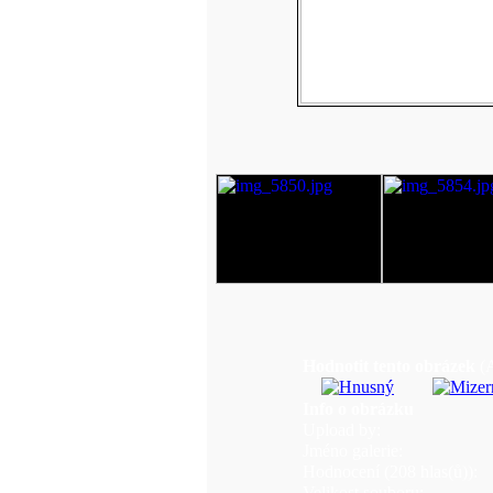
Hodnotit tento obrázek
(
Info o obrázku
Upload by:
Jméno galerie:
Hodnocení (208 hlas(ů)):
Velikost souboru: