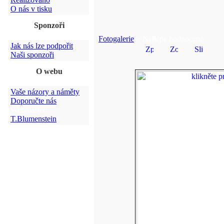
O nás v tisku
Sponzoři
Fotogalerie
> Nejlépe hodnocené
Jak nás lze podpořit
Naši sponzoři
O webu
Vaše názory a náměty
Doporučte nás
Webmaster:
T.Blumenstein