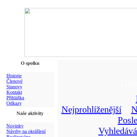
O spolku
Historie
Gale
Členové
Stanovy
Kontakt
Přihláška
Odkazy
Nejprohlíženější
::
N
Naše aktivity
Posl
Novinky
::
Vyhledává
Návrhy na okrášlení
Realizováno